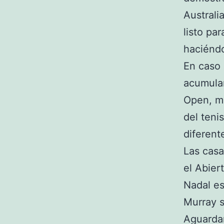
Australi
listo pa
haciéndo
En caso 
acumula
Open, má
del teni
diferent
Las casa
el Abier
Nadal es
Murray s
Aguardam