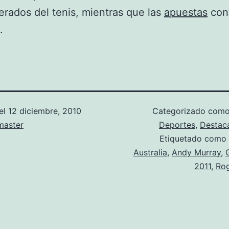
rados del tenis, mientras que las
apuestas
cont
.
el
12 diciembre, 2010
Categorizado com
aster
Deportes
,
Destac
Etiquetado como
Australia
,
Andy Murray
,
2011
,
Rog