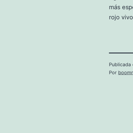
más espe
rojo vivo
Publicada 
Por
boomm