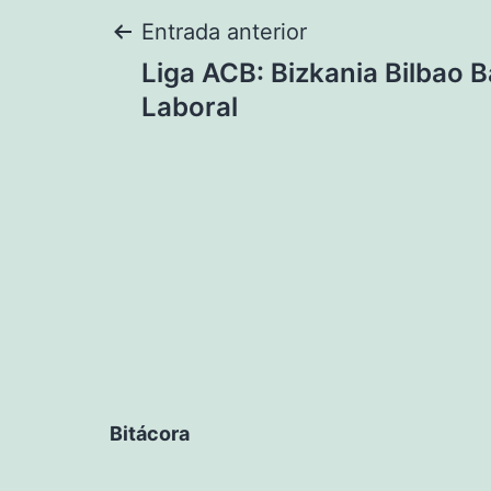
Navegación
Entrada anterior
Liga ACB: Bizkania Bilbao B
de
Laboral
entradas
Bitácora
Bitácora