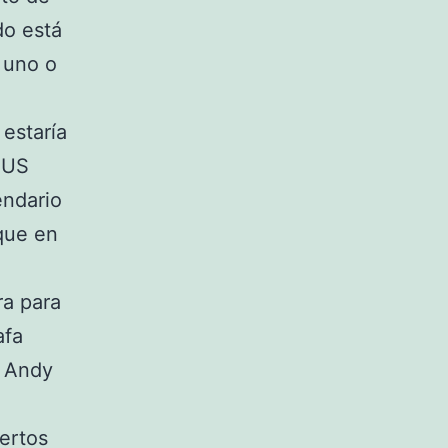
do está
 uno o
 estaría
 US
endario
que en
ra para
afa
y Andy
ertos