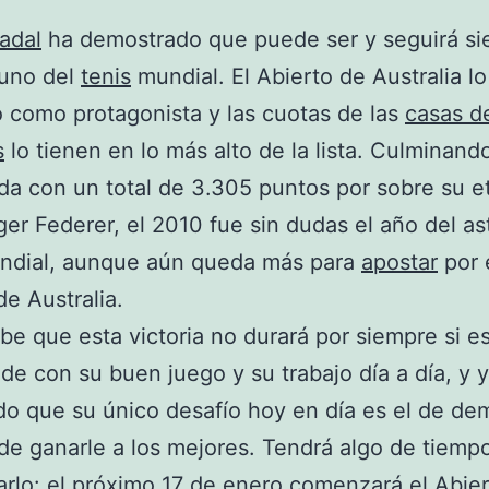
adal
ha demostrado que puede ser y seguirá si
uno del
tenis
mundial. El Abierto de Australia lo
 como protagonista y las cuotas de las
casas d
s
lo tienen en lo más alto de la lista. Culminando
a con un total de 3.305 puntos por sobre su e
oger Federer, el 2010 fue sin dudas el año del as
undial, aunque aún queda más para
apostar
por é
de Australia.
be que esta victoria no durará por siempre si e
nde con su buen juego y su trabajo día a día, y 
o que su único desafío hoy en día es el de de
e ganarle a los mejores. Tendrá algo de tiemp
rlo: el próximo 17 de enero comenzará el Abie