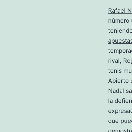
Rafael N
número 
teniendo
apuesta
temporad
rival, R
tenis m
Abierto 
Nadal sa
la defie
expresad
que pued
demostra