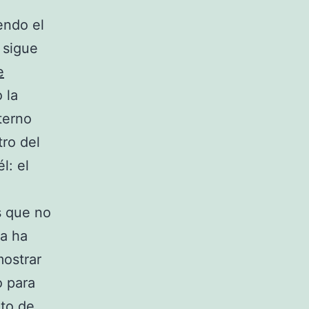
endo el
 sigue
e
 la
terno
tro del
l: el
s que no
ya ha
mostrar
o para
rto de