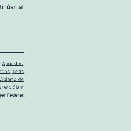
inúan al
o
Apuestas
,
ados
,
Tenis
Abierto de
Grand Slam
er Federer