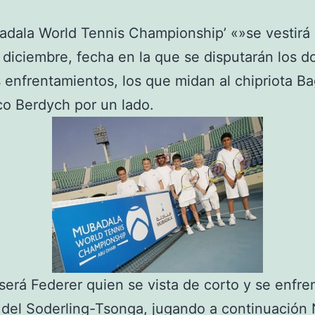
adala World Tennis Championship’ «»se vestirá 
 diciembre, fecha en la que se disputarán los d
 enfrentamientos, los que midan al chipriota Ba
co Berdych por un lado.
será Federer quien se vista de corto y se enfren
del Soderling-Tsonga, jugando a continuación 