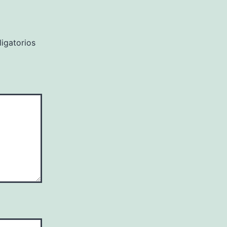
igatorios