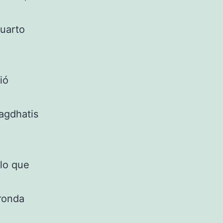
cuarto
ió
Bagdhatis
lo que
ronda