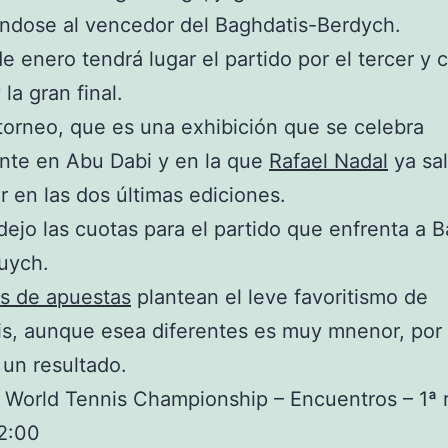
ndose al vencedor del Baghdatis-Berdych.
 de enero tendrá lugar el partido por el tercer y 
la gran final.
torneo, que es una exhibición que se celebra
nte en Abu Dabi y en la que
Rafael Nadal
ya sal
 en las dos últimas ediciones.
dejo las cuotas para el partido que enfrenta a 
uych.
s de apuestas
plantean el leve favoritismo de
s, aunque esea diferentes es muy mnenor, por 
 un resultado.
 World Tennis Championship – Encuentros – 1ª 
2:00