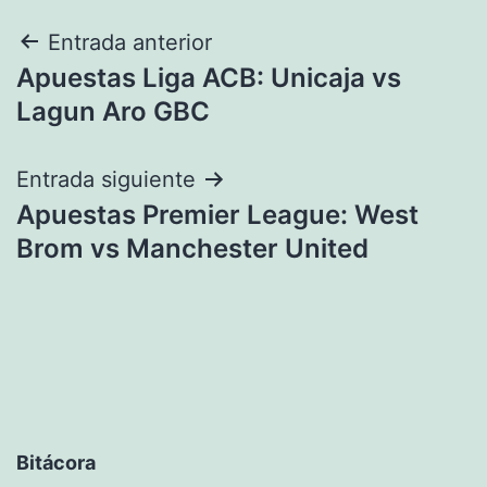
Navegación
Entrada anterior
Apuestas Liga ACB: Unicaja vs
de
Lagun Aro GBC
entradas
Entrada siguiente
Apuestas Premier League: West
Brom vs Manchester United
Bitácora