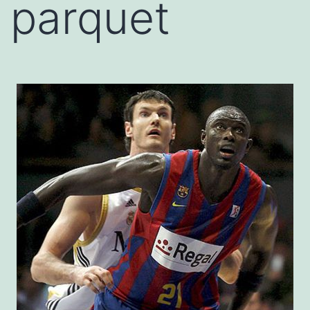
parquet