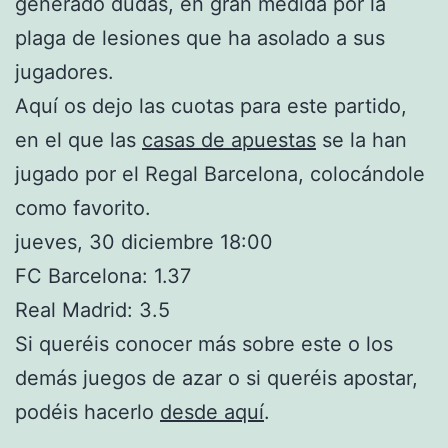
generado dudas, en gran medida por la
plaga de lesiones que ha asolado a sus
jugadores.
Aquí os dejo las cuotas para este partido,
en el que las
casas de apuestas
se la han
jugado por el Regal Barcelona, colocándole
como favorito.
jueves, 30 diciembre 18:00
FC Barcelona: 1.37
Real Madrid: 3.5
Si queréis conocer más sobre este o los
demás juegos de azar o si queréis apostar,
podéis hacerlo
desde aquí
.