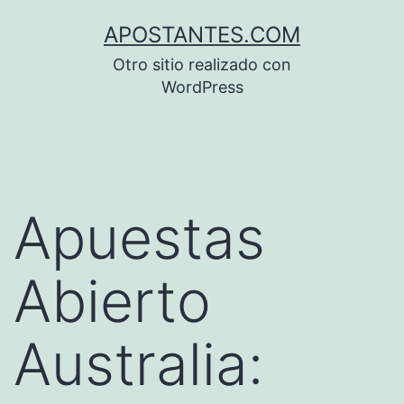
Saltar
APOSTANTES.COM
al
Otro sitio realizado con
contenido
WordPress
Apuestas
Abierto
Australia: