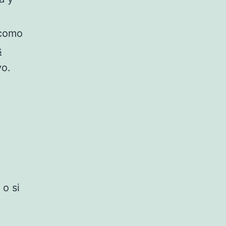
 como
s
yo.
 o si