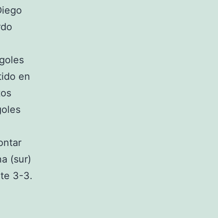
Diego
rdo
 goles
tido en
tos
goles
ontar
a (sur)
ate 3-3.