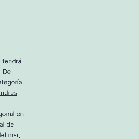
 tendrá
. De
ategoría
ondres
gonal en
al de
el mar,