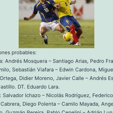
ones probables:
: Andrés Mosquera – Santiago Arias, Pedro Fr
ilo, Sebastián Viafara – Edwin Cardona, Miguel
Ortega, Didier Moreno, Javier Calle – Andrés E
astillo. DT. Eduardo Lara.
 Salvador Ichazo – Nicolás Rodríguez, Federico
 Cabrera, Diego Polenta – Camilo Mayada, Ange
, Guzmán Pereira, Pablo Cepelini – Adrián Lun