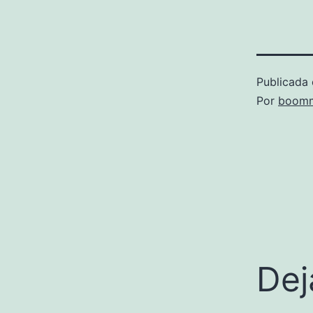
Publicada 
Por
boomm
Dej