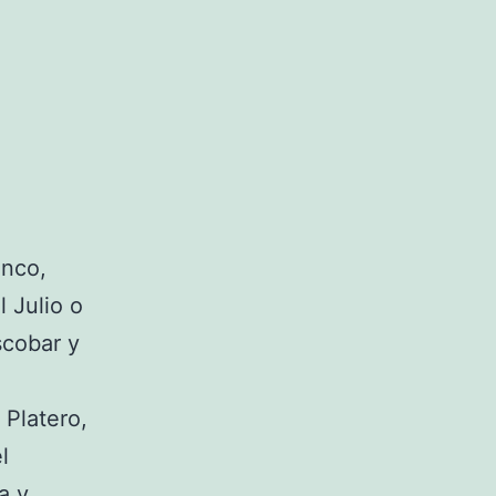
anco,
 Julio o
scobar y
 Platero,
l
a y