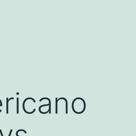
ricano
vs