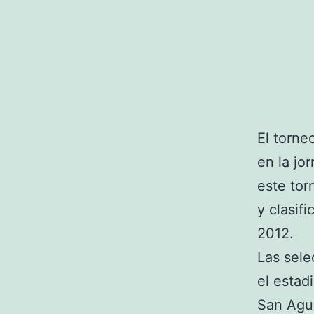
El torne
en la jo
este tor
y clasif
2012.
Las sele
el estad
San Agus