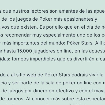
que nustros lectores son amantes de las apue
y de los juegos de Póker más apasionantes y
ivos que existen. Es por ello que en el día de 
s recomendar muy especialmente uno de los po
 más importantes del mundo: Póker Stars. Allí 
r hasta 15.000 jugadores on line, en las apues
idas: torneos imperdibles que os divertirán a c
.
do a al sitio
web
de Póker Stars podráis vivir la
cia y ser parte de la sala de póker on line con
 de juegos por dinero en efectivo y con el may
e torneos. Al conocer más sobre esta especta