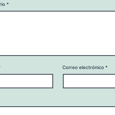
rio
*
*
Correo electrónico
*