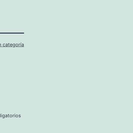
n categoría
igatorios