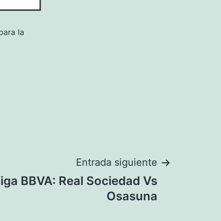
para la
Entrada siguiente
iga BBVA: Real Sociedad Vs
Osasuna