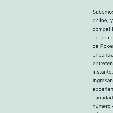
Sabemos 
online, 
competit
queremo
de Póker
encontra
entreten
instante
Ingresan
experien
cantidad
número d