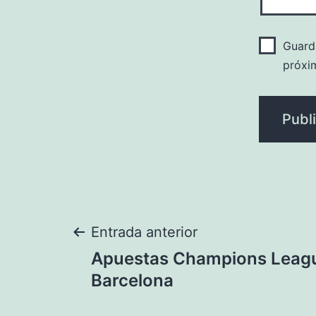
Guard
próxi
Navegación
Entrada anterior
Apuestas Champions Leagu
de
Barcelona