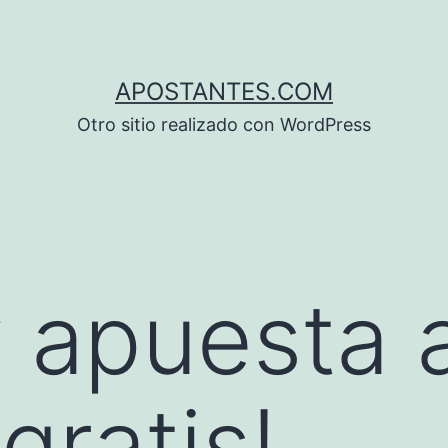
APOSTANTES.COM
Otro sitio realizado con WordPress
 apuesta a
¡gratis!