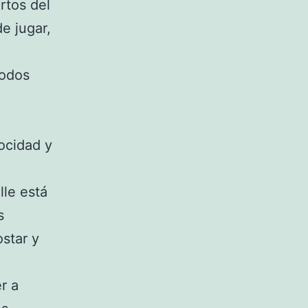
rtos del
de jugar,
todos
e
ocidad y
lle está
s
star y
r a