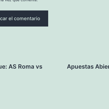
ue: AS Roma vs
Apuestas Abie