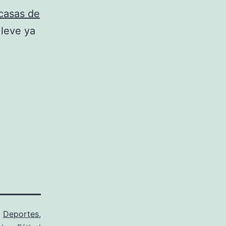
casas de
 leve ya
o
Deportes
,