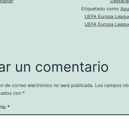
aster
Destaca
Etiquetado como
Apu
UEFA Europa Leagu
UEFA Europa Leagu
ar un comentario
ón de correo electrónico no será publicada.
Los campos obl
cados con
*
rio
*