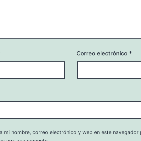
*
Correo electrónico
*
a mi nombre, correo electrónico y web en este navegador 
ma vez que comente.