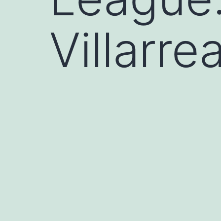
Villarrea