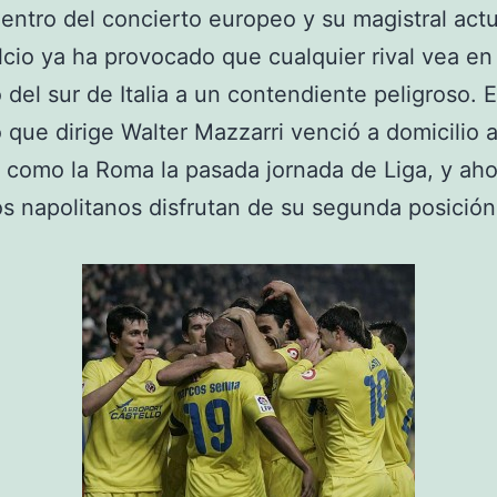
entro del concierto europeo y su magistral act
lcio ya ha provocado que cualquier rival vea en
 del sur de Italia a un contendiente peligroso. E
 que dirige Walter Mazzarri venció a domicilio 
o como la Roma la pasada jornada de Liga, y aho
s napolitanos disfrutan de su segunda posición