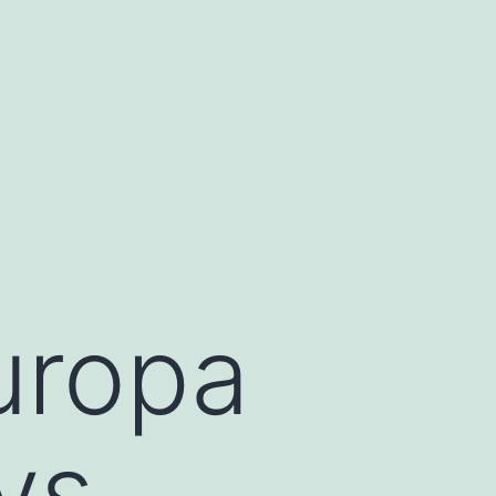
uropa
vs