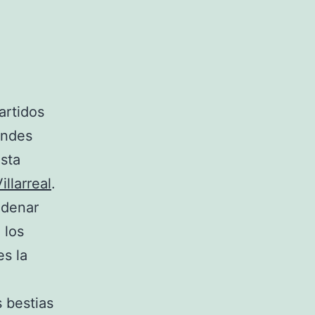
artidos
andes
sta
illarreal
.
cadenar
 los
s la
 bestias