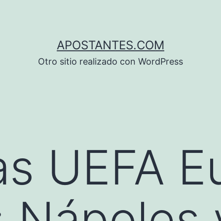
APOSTANTES.COM
Otro sitio realizado con WordPress
as UEFA E
 Nápoles 