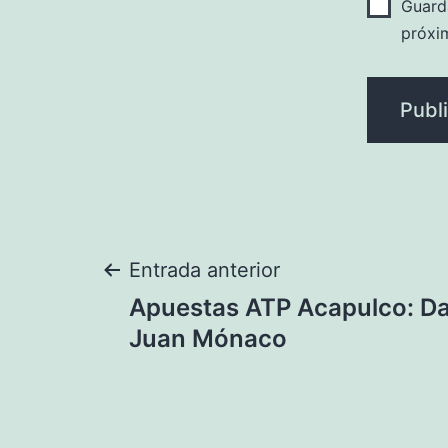
Guard
próxi
Navegación
Entrada anterior
Apuestas ATP Acapulco: Dav
de
Juan Mónaco
entradas