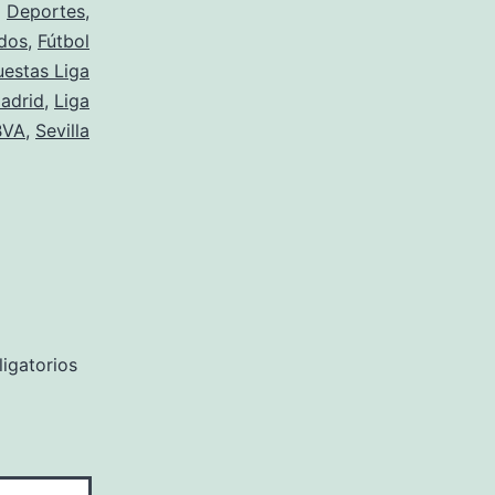
o
Deportes
,
dos
,
Fútbol
estas Liga
Madrid
,
Liga
BVA
,
Sevilla
igatorios