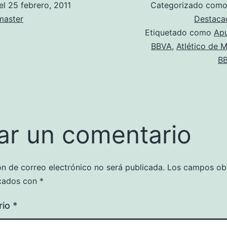
el
25 febrero, 2011
Categorizado com
aster
Destaca
Etiquetado como
Apu
BBVA
,
Atlético de 
B
ar un comentario
ón de correo electrónico no será publicada.
Los campos obl
cados con
*
rio
*