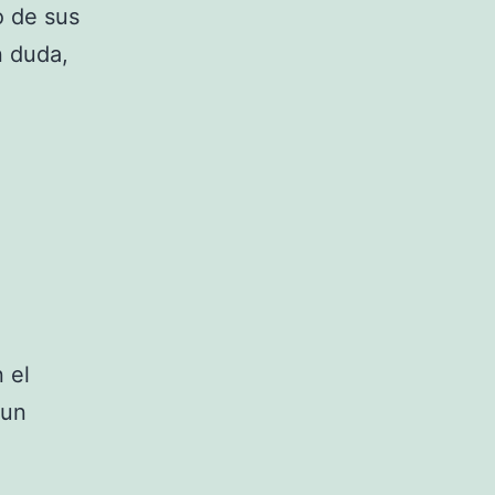
o de sus
n duda,
 el
 un