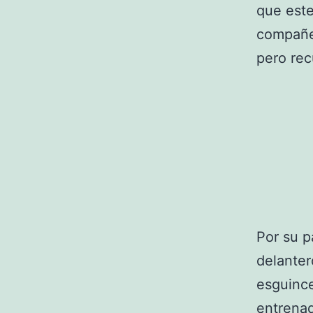
que este
compañer
pero rec
Por su p
delante
esguince 
entrenad