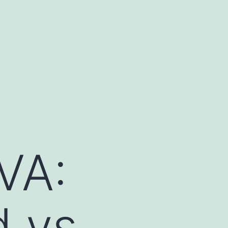
VA:
d vs