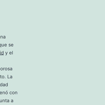
una
que se
id
y el
lorosa
to. La
udad
renó con
unta a