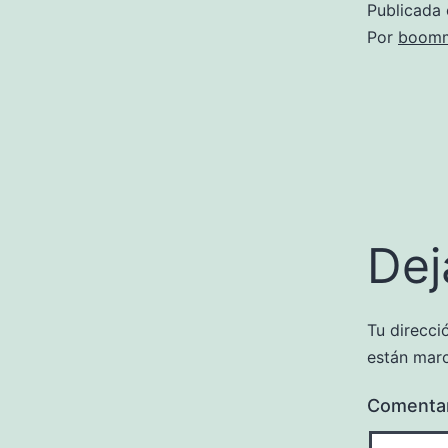
Publicada 
Por
boomm
Dej
Tu direcci
están mar
Comenta