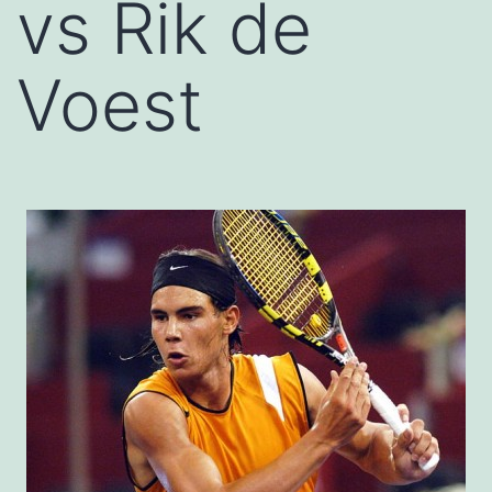
vs Rik de
Voest