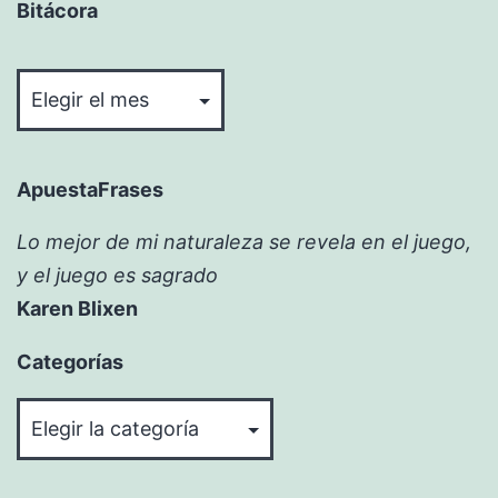
Bitácora
Bitácora
ApuestaFrases
Lo mejor de mi naturaleza se revela en el juego,
y el juego es sagrado
Karen Blixen
Categorías
Categorías