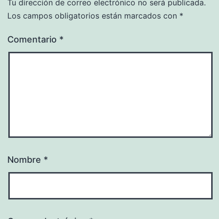
Tu dirección de correo electrónico no será publicada.
Los campos obligatorios están marcados con
*
Comentario
*
Nombre
*