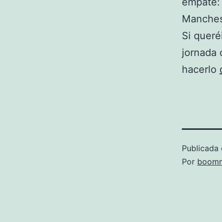
empate:
Manches
Si queré
jornada 
hacerlo
Publicada 
Por
boomm