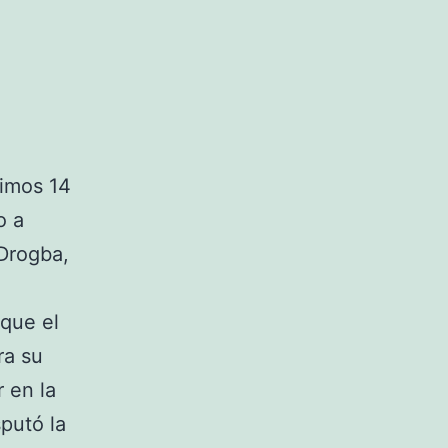
timos 14
o a
 Drogba,
nque el
ra su
 en la
putó la