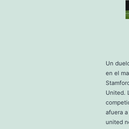
Un duelo
en el ma
Stamford
United. 
competic
afuera a
united n