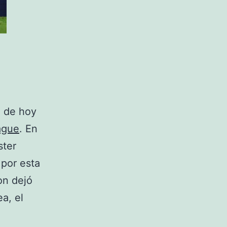
a de hoy
ague
. En
ster
 por esta
on dejó
a, el