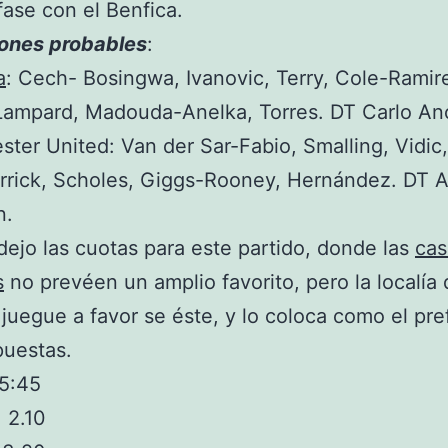
fase con el Benfica.
iones probable
s
:
a
: Cech- Bosingwa, Ivanovic, Terry, Cole-Ramir
Lampard, Madouda-Anelka, Torres. DT Carlo Anc
ter United: Van der Sar-Fabio, Smalling, Vidic,
rrick, Scholes, Giggs-Rooney, Hernández. DT A
n.
dejo las cuotas para este partido, donde las
cas
s
no prevéen un amplio favorito, pero la localía 
juegue a favor se éste, y lo coloca como el pre
puestas.
15:45
 2.10