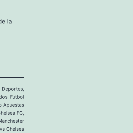
de la
o
Deportes
,
dos
,
Fútbol
mo
Apuestas
helsea FC
,
Manchester
 vs Chelsea