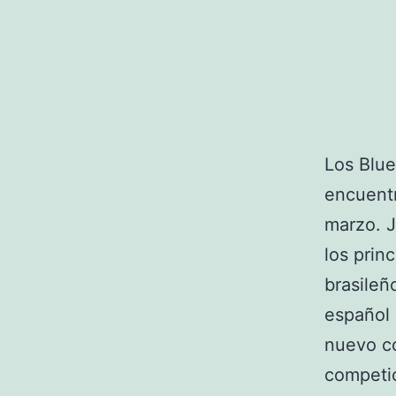
Los Blue
encuentr
marzo. J
los princ
brasileñ
español 
nuevo co
competic