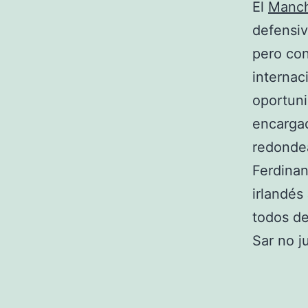
El
Manch
defensiv
pero con
internac
oportuni
encargad
redondea
Ferdinan
irlandés
todos de
Sar no j