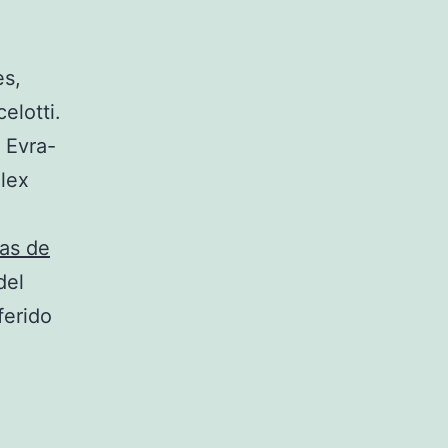
es,
elotti.
 Evra-
lex
as de
del
ferido