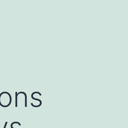
ons
vs