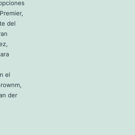
 opciones
 Premier,
te del
ran
ez,
para
n el
 Brownm,
an der