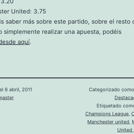
 3.20
ter United: 3.75
is saber más sobre este partido, sobre el resto 
o simplemente realizar una apuesta, podéis
desde aquí
.
el
6 abril, 2011
Categorizado com
aster
Destaca
Etiquetado co
Champions League
,
C
Manchester united
,
United