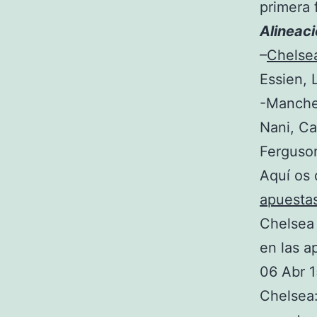
primera 
Alineac
–
Chelse
Essien, 
-Manches
Nani, Ca
Ferguso
Aquí os 
apuesta
Chelsea 
en las a
06 Abr 
Chelsea: