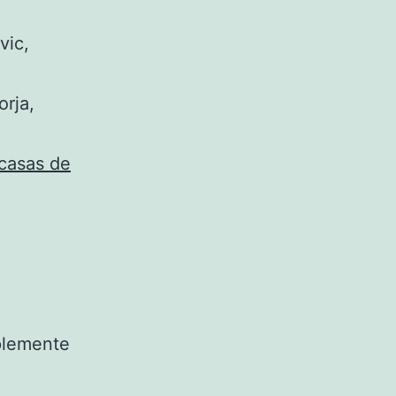
vic,
orja,
casas de
mplemente