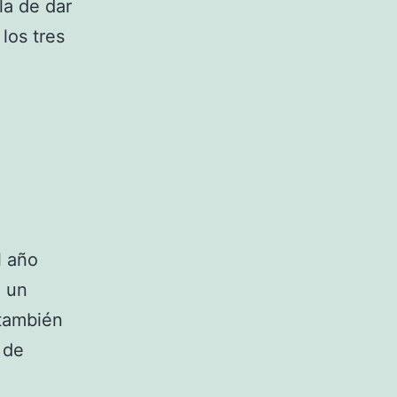
la de dar
los tres
l año
e un
 también
s de