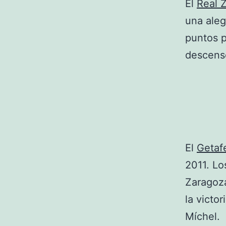
El
Real 
una aleg
puntos p
descenso
El
Getaf
2011. Lo
Zaragoza
la victor
Míchel.