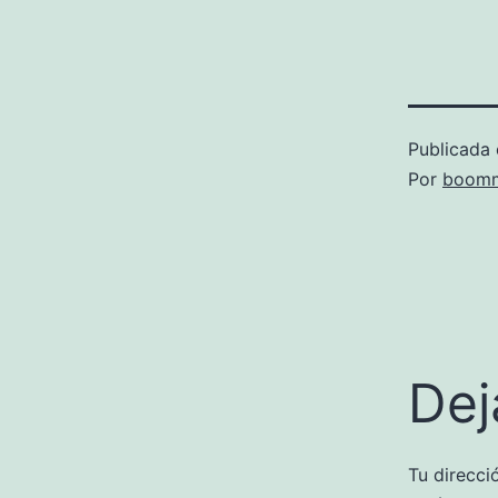
Publicada 
Por
boomm
Dej
Tu direcci