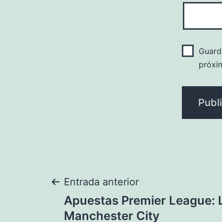
Guard
próxi
Navegación
Entrada anterior
Apuestas Premier League: L
de
Manchester City