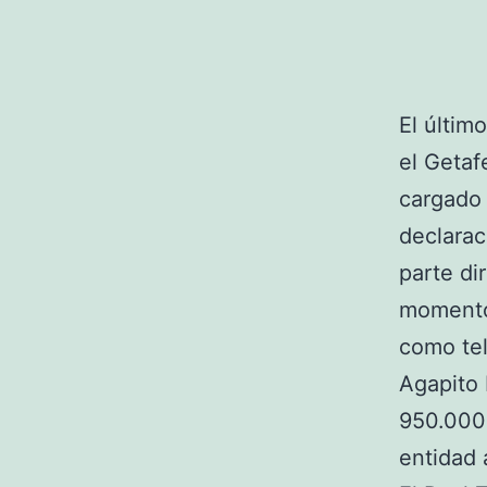
El últim
el Getaf
cargado 
declarac
parte di
momento
como tel
Agapito 
950.000 
entidad 