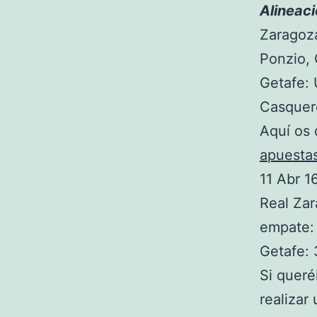
Alineaci
Zaragoza
Ponzio, 
Getafe: 
Casquero
Aquí os 
apuesta
11 Abr 1
Real Zar
empate:
Getafe: 
Si queré
realizar