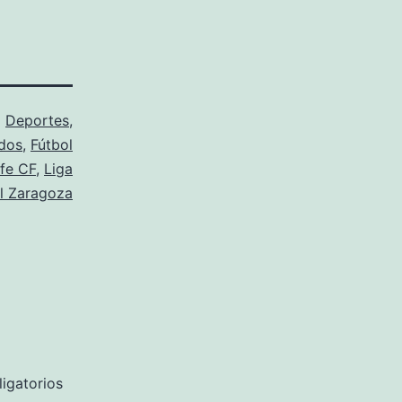
o
Deportes
,
dos
,
Fútbol
fe CF
,
Liga
l Zaragoza
igatorios