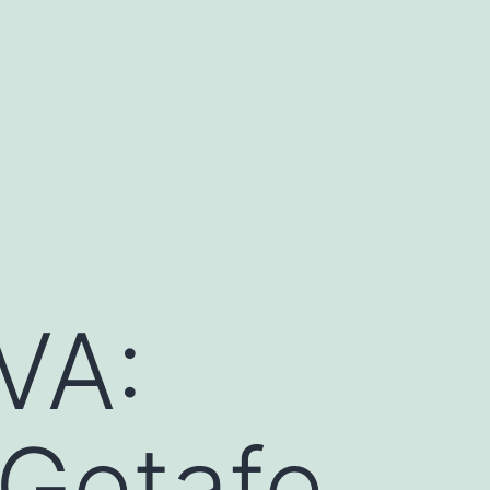
VA:
 Getafe