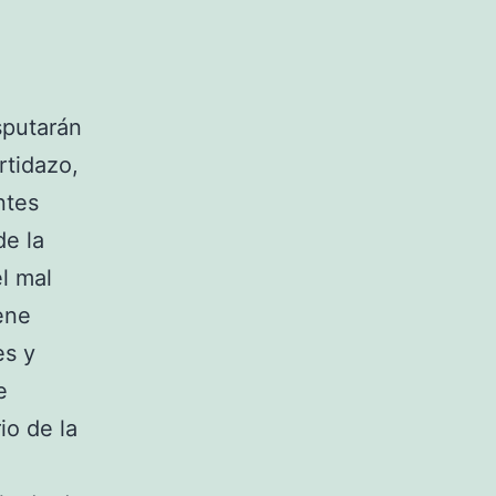
sputarán
rtidazo,
ntes
de la
l mal
ene
es y
e
io de la