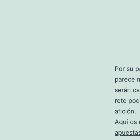
Por su p
parece m
serán ca
reto pod
afición.
Aquí os 
apuesta