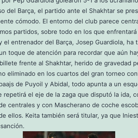
s por Pep Guardiola golearon 5-1 a los ucraniano
so del Barça, el partido ante el Shakhtar se pre
ente cómodo. El entorno del club parece centr
imos partidos, sobre todo en los que enfrentará 
y el entrenador del Barça, Josep Guardiola, ha 
un toque de atención para recordar que aún ha
l billete frente al Shakhtar, herido de gravedad p
no eliminado en los cuartos del gran torneo con
baajs de Puyoil y Abidal, todo apunta a un esq
e repetirá el eje de la zaga que disputó la ida, 
 de centrales y con Mascherano de coche escob
de ellos. Keita también será titular, ya que Inies
 sanción.