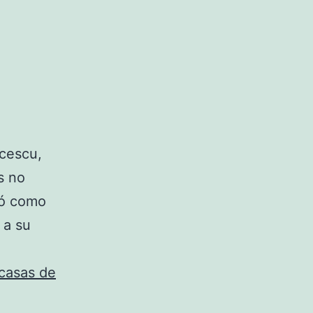
ucescu,
s no
jó como
 a su
casas de