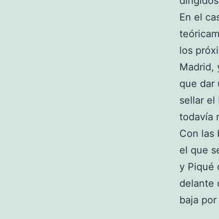
dirigido
En el ca
teóricam
los próx
Madrid, 
que dar 
sellar e
todavía 
Con las 
el que s
y Piqué
delante 
baja por