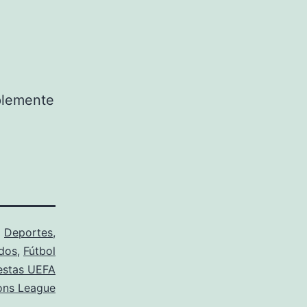
mplemente
o
Deportes
,
dos
,
Fútbol
estas UEFA
ns League