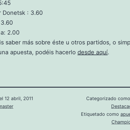
5:45
 Donetsk : 3.60
 3.60
a: 2.00
is saber más sobre éste u otros partidos, o si
 una apuesta, podéis hacerlo
desde aquí
.
el
12 abril, 2011
Categorizado com
aster
Destaca
Etiquetado como
apu
Champio