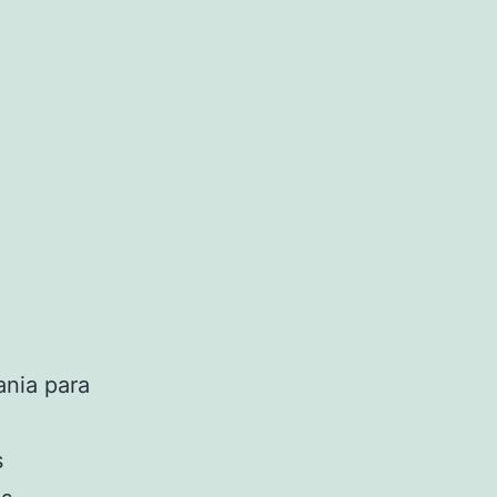
ania para
s