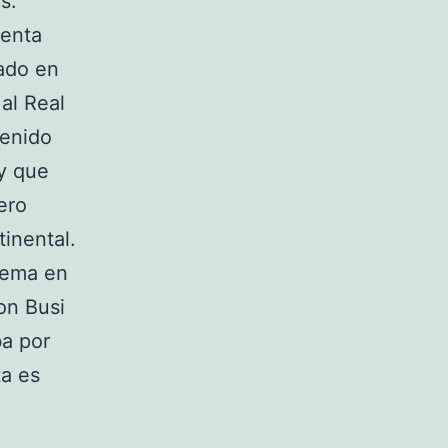
s.
senta
ado en
al Real
tenido
y que
ero
tinental.
uema en
con Busi
a por
ta es