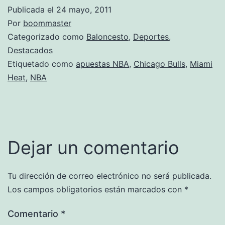
Publicada el
24 mayo, 2011
Por
boommaster
Categorizado como
Baloncesto
,
Deportes
,
Destacados
Etiquetado como
apuestas NBA
,
Chicago Bulls
,
Miami
Heat
,
NBA
Dejar un comentario
Tu dirección de correo electrónico no será publicada.
Los campos obligatorios están marcados con
*
Comentario
*