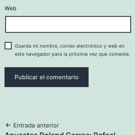
Web
Guarda mi nombre, correo electrónico y web en
este navegador para la próxima vez que comente.
Navegación
Entrada anterior