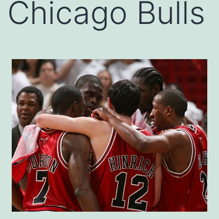
Chicago Bulls