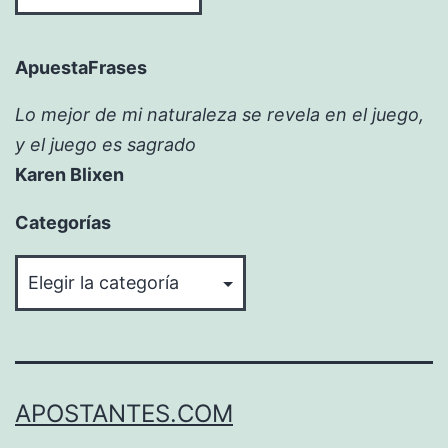
ApuestaFrases
Lo mejor de mi naturaleza se revela en el juego,
y el juego es sagrado
Karen Blixen
Categorías
Categorías
APOSTANTES.COM