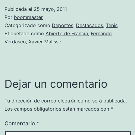
Publicada el
25 mayo, 2011
Por
boommaster
Categorizado como
Deportes
,
Destacados
,
Tenis
Etiquetado como
Abierto de Francia
,
Fernando
Verdasco
,
Xavier Malisse
Dejar un comentario
Tu dirección de correo electrónico no será publicada.
Los campos obligatorios están marcados con
*
Comentario
*