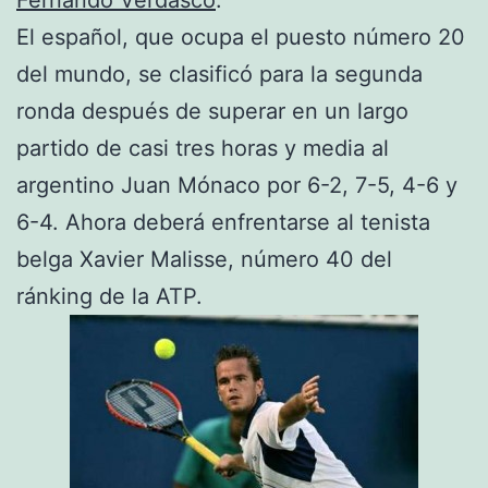
El español, que ocupa el puesto número 20
del mundo, se clasificó para la segunda
ronda después de superar en un largo
partido de casi tres horas y media al
argentino Juan Mónaco por 6-2, 7-5, 4-6 y
6-4. Ahora deberá enfrentarse al tenista
belga Xavier Malisse, número 40 del
ránking de la ATP.