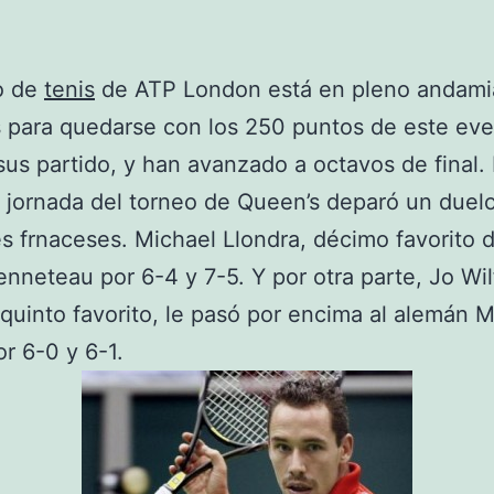
o de
tenis
de ATP London está en pleno andamia
s para quedarse con los 250 puntos de este ev
us partido, y han avanzado a octavos de final.
jornada del torneo de Queen’s deparó un duel
s frnaceses. Michael Llondra, décimo favorito d
enneteau por 6-4 y 7-5. Y por otra parte, Jo Wil
quinto favorito, le pasó por encima al alemán M
or 6-0 y 6-1.