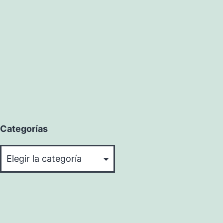
Categorías
Categorías