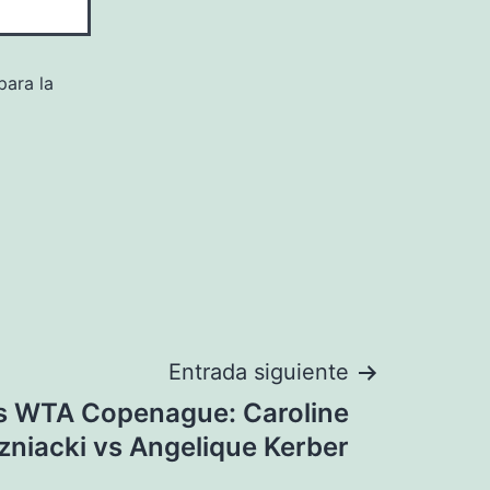
para la
Entrada siguiente
s WTA Copenague: Caroline
niacki vs Angelique Kerber