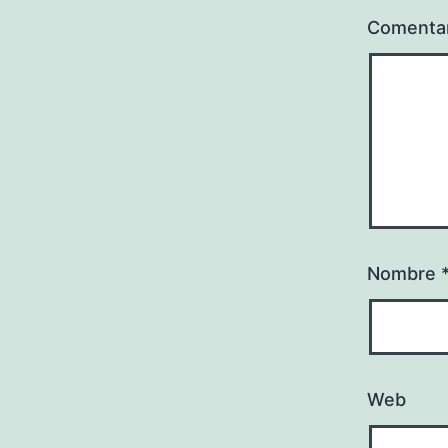
Comenta
Nombre
Web