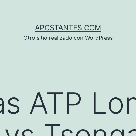
APOSTANTES.COM
Otro sitio realizado con WordPress
as ATP Lo
 vs Tsong