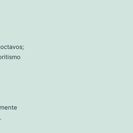
 octavos;
oritismo
emente
.