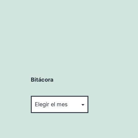
entradas
Bitácora
Bitácora