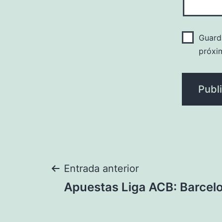
Guard
próxi
Navegación
Entrada anterior
Apuestas Liga ACB: Barcelo
de