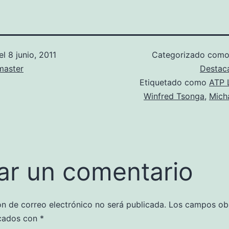
el
8 junio, 2011
Categorizado com
aster
Destac
Etiquetado como
ATP 
Winfred Tsonga
,
Mich
ar un comentario
ón de correo electrónico no será publicada.
Los campos obl
cados con
*