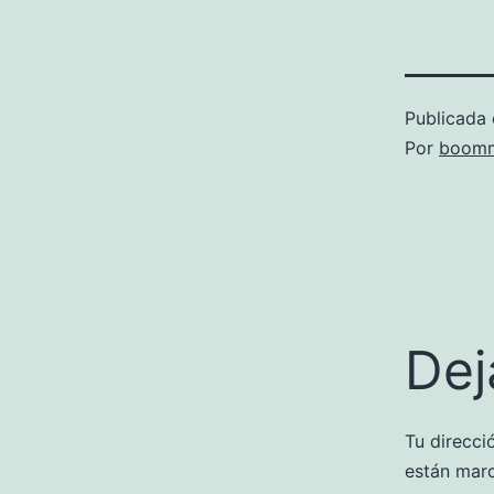
Publicada 
Por
boomm
Dej
Tu direcci
están mar