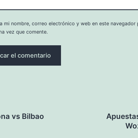
a mi nombre, correo electrónico y web en este navegador 
ma vez que comente.
na vs Bilbao
Apuesta
Woz