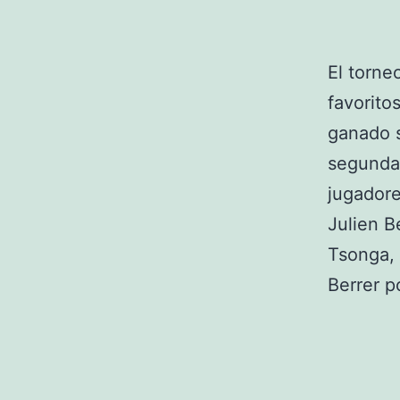
El torne
favorito
ganado s
segunda 
jugadore
Julien B
Tsonga, 
Berrer p