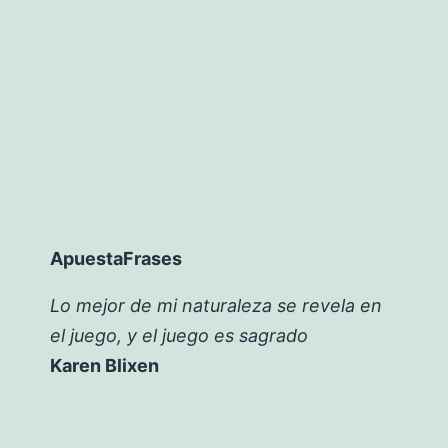
ApuestaFrases
Lo mejor de mi naturaleza se revela en
el juego, y el juego es sagrado
Karen Blixen