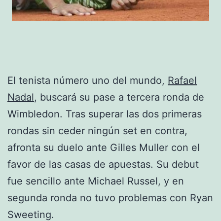
El tenista número uno del mundo,
Rafael
Nadal
, buscará su pase a tercera ronda de
Wimbledon. Tras superar las dos primeras
rondas sin ceder ningún set en contra,
afronta su duelo ante Gilles Muller con el
favor de las casas de apuestas. Su debut
fue sencillo ante Michael Russel, y en
segunda ronda no tuvo problemas con Ryan
Sweeting.