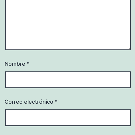
Nombre
*
Correo electrónico
*