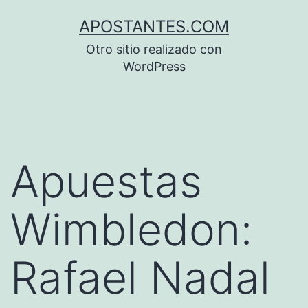
Saltar
APOSTANTES.COM
al
Otro sitio realizado con
contenido
WordPress
Apuestas
Wimbledon:
Rafael Nadal