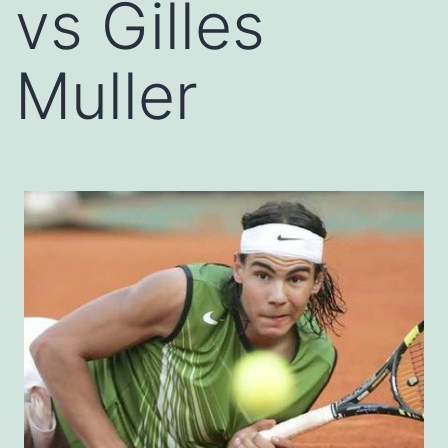
vs Gilles
Muller