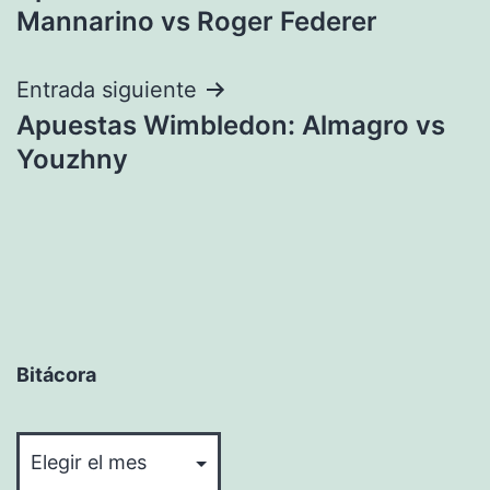
de
Mannarino vs Roger Federer
entradas
Entrada siguiente
Apuestas Wimbledon: Almagro vs
Youzhny
Bitácora
Bitácora