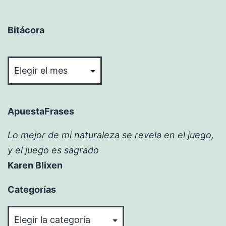
Bitácora
Bitácora
ApuestaFrases
Lo mejor de mi naturaleza se revela en el juego,
y el juego es sagrado
Karen Blixen
Categorías
Categorías