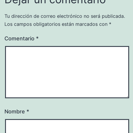
Tu dirección de correo electrónico no será publicada.
Los campos obligatorios están marcados con
*
Comentario
*
Nombre
*