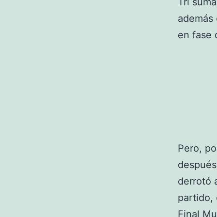
Tri suma
además d
en fase 
Pero, po
después 
derrotó 
partido,
Final Mu