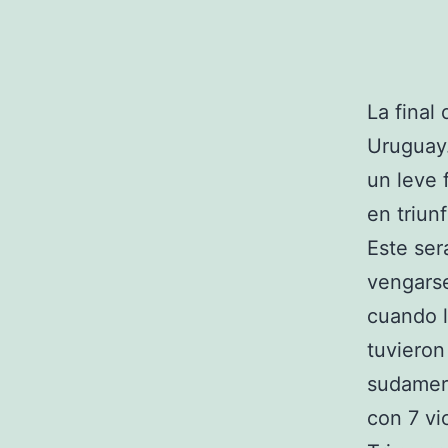
La final
Uruguay
un leve 
en triun
Este ser
vengars
cuando l
tuvieron
sudameri
con 7 vi