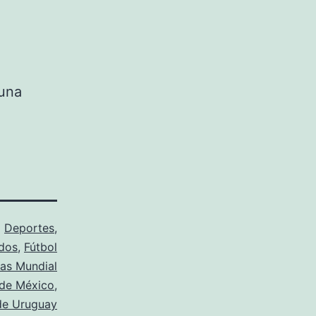
 una
o
Deportes
,
dos
,
Fútbol
as Mundial
 de México
,
de Uruguay