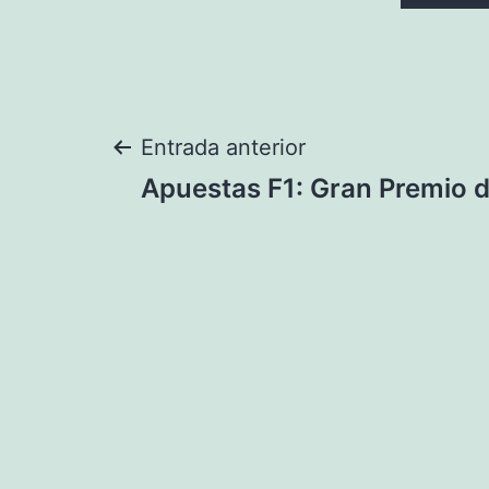
Navegación
Entrada anterior
Apuestas F1: Gran Premio 
de
entradas