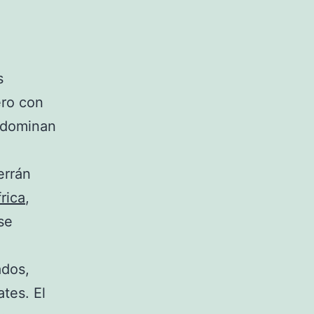
s
ero con
s dominan
errán
rica
,
se
ados,
tes. El