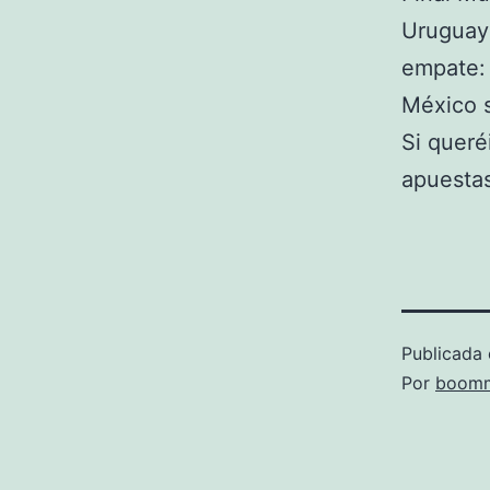
Uruguay 
empate:
México s
Si queré
apuesta
Publicada 
Por
boomm