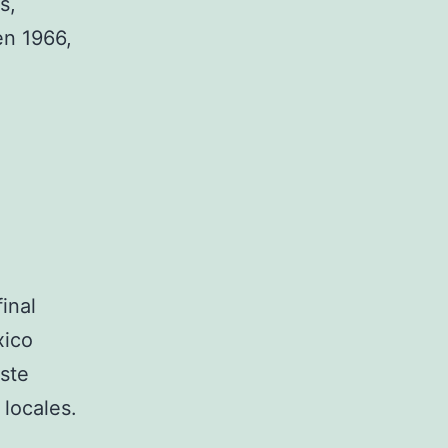
s,
en 1966,
inal
xico
este
 locales.