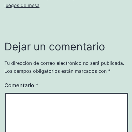
juegos de mesa
Dejar un comentario
Tu dirección de correo electrónico no será publicada.
Los campos obligatorios están marcados con
*
Comentario
*