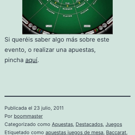
Si queréis saber algo más sobre este
evento, o realizar una apuestas,
pincha
aquí
.
Publicada el
23 julio, 2011
Por
boommaster
Categorizado como
Apuestas
,
Destacados
,
Juegos
Etiquetado como
apuestas juegos de mesa
,
Baccarat
,