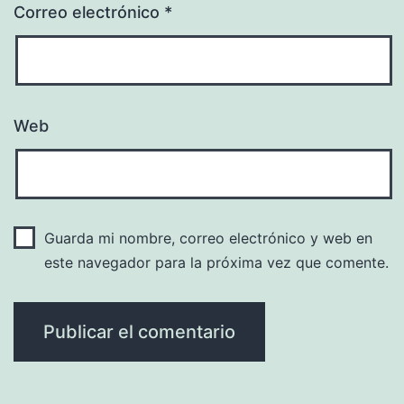
Correo electrónico
*
Web
Guarda mi nombre, correo electrónico y web en
este navegador para la próxima vez que comente.