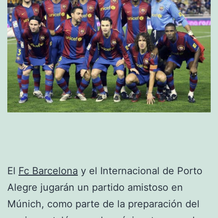
El
Fc Barcelona
y el Internacional de Porto
Alegre jugarán un partido amistoso en
Múnich, como parte de la preparación del