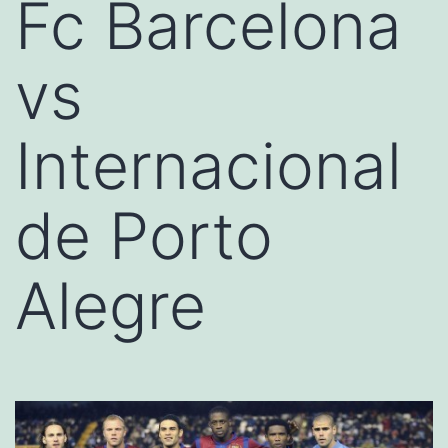
Fc Barcelona
vs
Internacional
de Porto
Alegre