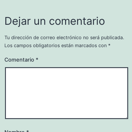
Dejar un comentario
Tu dirección de correo electrónico no será publicada.
Los campos obligatorios están marcados con
*
Comentario
*