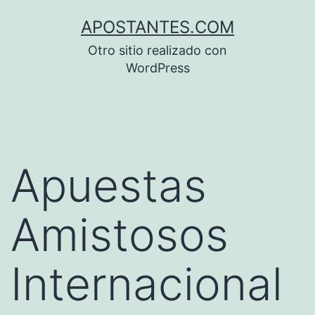
Saltar
APOSTANTES.COM
al
Otro sitio realizado con
contenido
WordPress
Apuestas
Amistosos
Internacional