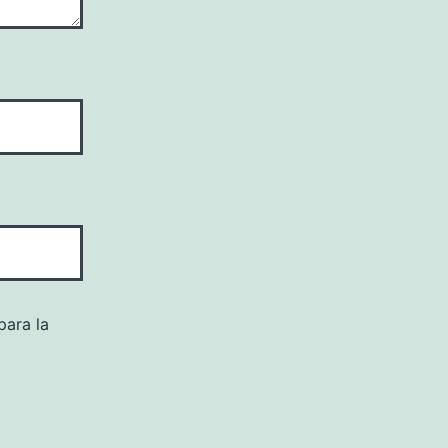
para la