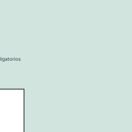
igatorios