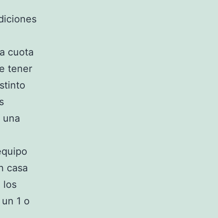
diciones
na cuota
e tener
stinto
s
e una
equipo
en casa
 los
 un 1 o