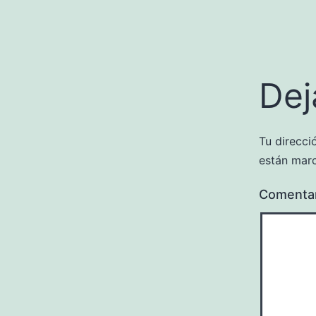
Dej
Tu direcci
están mar
Comenta