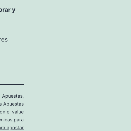
orar y
res
o
Apuestas
,
s Apuestas
ion el value
cnicas para
ara apostar