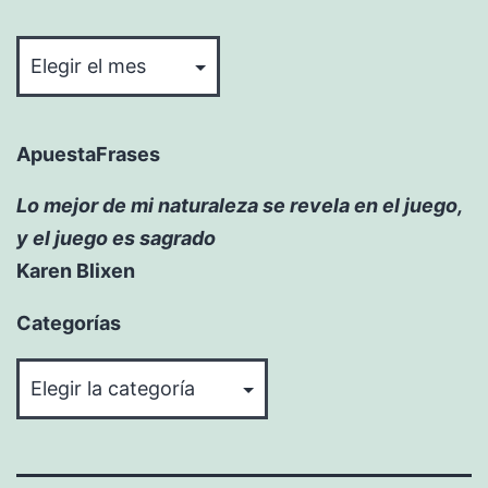
Bitácora
ApuestaFrases
Lo mejor de mi naturaleza se revela en el juego,
y el juego es sagrado
Karen Blixen
Categorías
Categorías