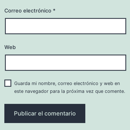
Correo electrónico
*
Web
Guarda mi nombre, correo electrónico y web en
este navegador para la próxima vez que comente.