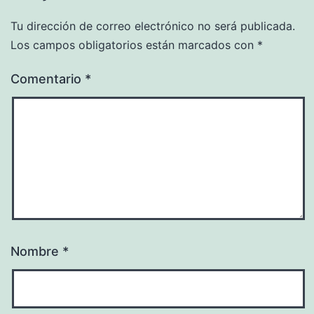
Tu dirección de correo electrónico no será publicada.
Los campos obligatorios están marcados con
*
Comentario
*
Nombre
*