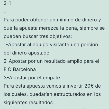
2-1
…
Para poder obtener un mínimo de dinero y
que la apuesta merezca la pena, siempre se
pueden buscar tres objetivos:
1-Apostar al equipo visitante una porción
del dinero apostado
2-Apostar por un resultado amplio para el
F.C.Barcelona
3-Apostar por el empate
Para ésta apuesta vamos a invertir 20€ de
los cuales, quedarían estructurados en los
siguientes resultados: