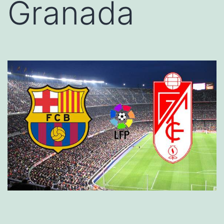
Granada