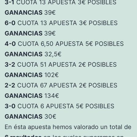
3-1
CUOTA 13 APUESTA 3€ POSIBLES
GANANCIAS
39€
6-0
CUOTA 13 APUESTA 3€ POSIBLES
GANANCIAS
39€
4-0
CUOTA 6,50 APUESTA 5€ POSIBLES
GANANCIAS
32,5€
3-2
CUOTA 51 APUESTA 2€ POSIBLES
GANANCIAS
102€
2-2
CUOTA 67 APUESTA 2€ POSIBLES
GANANCIAS
134€
3-0
CUOTA 6 APUESTA 5€ POSIBLES
GANANCIAS
30€
En ésta apuesta hemos valorado un total de