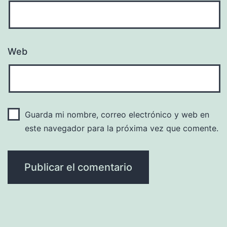
Web
Guarda mi nombre, correo electrónico y web en
este navegador para la próxima vez que comente.