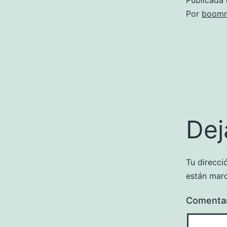
Publicada 
Por
boomm
Dej
Tu direcci
están mar
Comenta