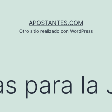
APOSTANTES.COM
Otro sitio realizado con WordPress
s para la