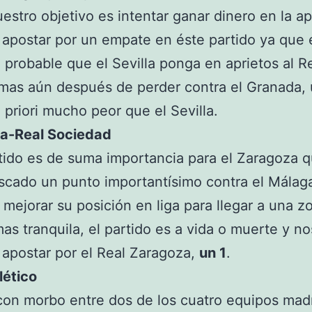
stro objetivo es intentar ganar dinero en la a
apostar por un empate en éste partido ya que 
 probable que el Sevilla ponga en aprietos al R
mas aún después de perder contra el Granada,
 priori mucho peor que el Sevilla.
a-Real Sociedad
tido es de suma importancia para el Zaragoza q
scado un punto importantísimo contra el Málag
 mejorar su posición en liga para llegar a una z
s tranquila, el partido es a vida o muerte y no
apostar por el Real Zaragoza,
un 1
.
lético
con morbo entre dos de los cuatro equipos mad