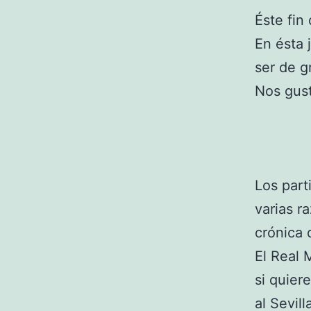
Éste fin
En ésta 
ser de g
Nos gus
Los par
varias r
crónica 
El Real 
si quier
al Sevil