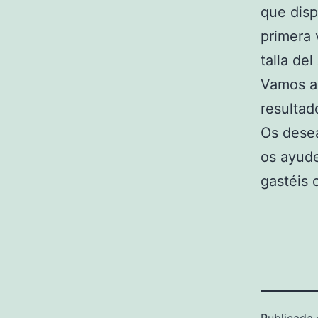
que disp
primera 
talla del
Vamos a 
resultad
Os desea
os ayude
gastéis