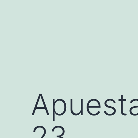
Saltar
al
contenido
Apuesta
23