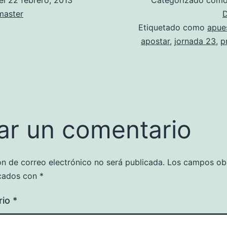
el
22 febrero, 2013
Categorizado com
aster
D
Etiquetado como
apue
apostar
,
jornada 23
,
p
ar un comentario
ón de correo electrónico no será publicada.
Los campos obl
cados con
*
rio
*