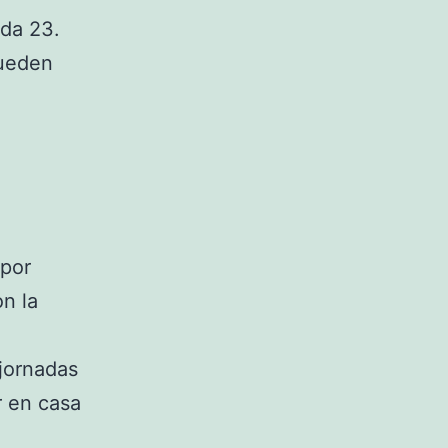
ada 23.
pueden
 por
n la
 jornadas
r en casa