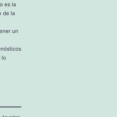
o es la
 de la
tener un
onósticos
 lo