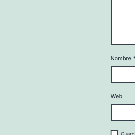
Nombre
Web
Guard