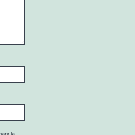
para la