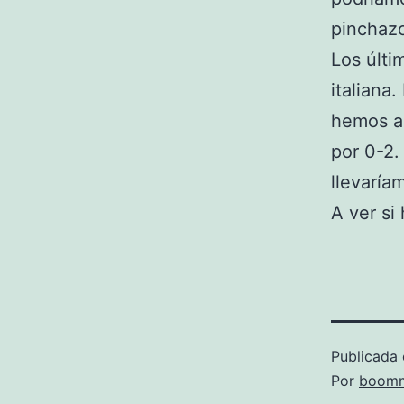
pinchazo
Los últ
italiana
hemos ap
por 0-2.
llevarí
A ver si 
Publicada 
Por
boomm