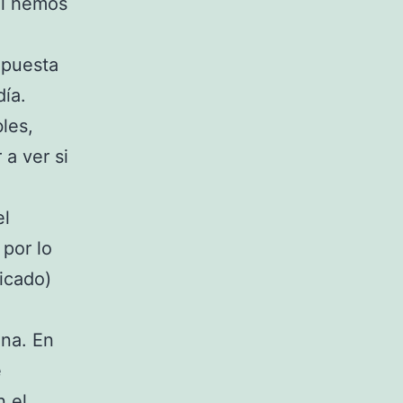
al hemos
apuesta
día.
les,
a ver si
el
 por lo
icado)
ona. En
e
n el