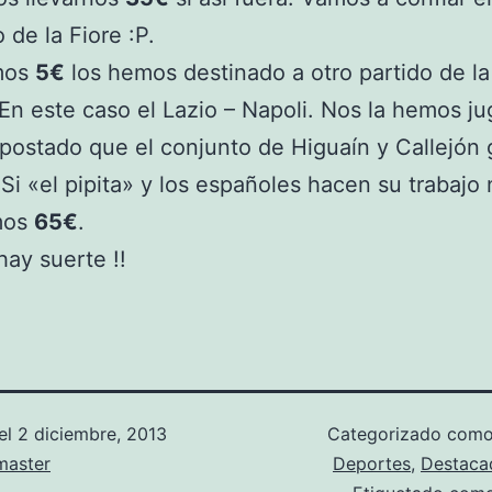
 de la Fiore :P.
imos
5€
los hemos destinado a otro partido de la 
. En este caso el Lazio – Napoli. Nos la hemos j
ostado que el conjunto de Higuaín y Callejón 
 Si «el pipita» y los españoles hacen su trabajo
amos
65€
.
hay suerte !!
el
2 diciembre, 2013
Categorizado com
aster
Deportes
,
Destaca