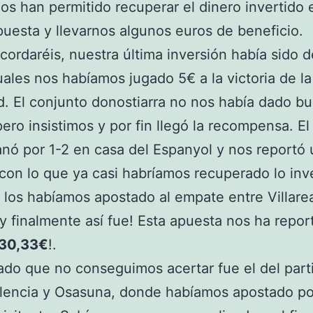
os han permitido recuperar el dinero invertido 
puesta y llevarnos algunos euros de beneficio.
ordaréis, nuestra última inversión había sido d
uales nos habíamos jugado 5€ a la victoria de la
. El conjunto donostiarra no nos había dado b
pero insistimos y por fin llegó la recompensa. E
nó por 1-2 en casa del Espanyol y nos reportó u
 con lo que ya casi habríamos recuperado lo inv
 los habíamos apostado al empate entre Villarea
y finalmente así fue! Esta apuesta nos ha repo
30,33€
!.
tado que no conseguimos acertar fue el del part
alencia y Osasuna, donde habíamos apostado po