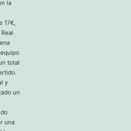
en la
e 17€,
 Real
uena
l equipo
n total
ertido.
l y
rtado un
ido
r una