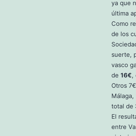
ya que n
última a
Como rec
de los c
Sociedad
suerte, 
vasco ga
de
16€
,
Otros 7€
Málaga, 
total de
El resul
entre V