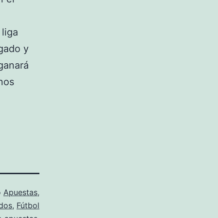
liga
ugado y
ganará
 nos
o
Apuestas
,
dos
,
Fútbol