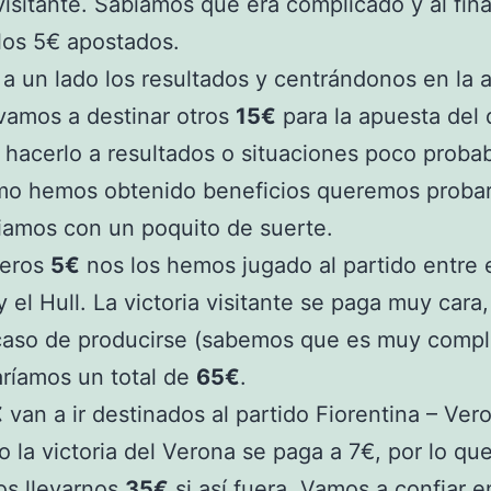
 visitante. Sabíamos que era complicado y al fin
los 5€ apostados.
a un lado los resultados y centrándonos en la 
vamos a destinar otros
15€
para la apuesta del 
hacerlo a resultados o situaciones poco probab
o hemos obtenido beneficios queremos probar 
iamos con un poquito de suerte.
meros
5€
nos los hemos jugado al partido entre 
y el Hull. La victoria visitante se paga muy cara,
caso de producirse (sabemos que es muy compl
aríamos un total de
65€
.
€
van a ir destinados al partido Fiorentina – Ver
o la victoria del Verona se paga a 7€, por lo qu
os llevarnos
35€
si así fuera. Vamos a confiar e