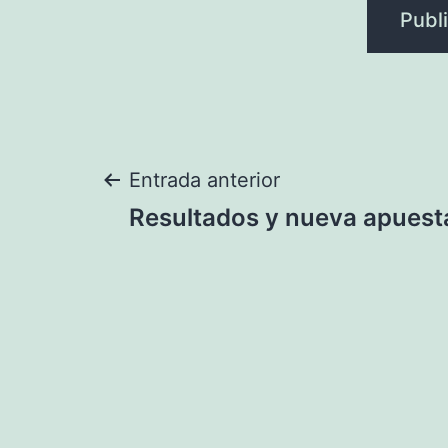
Navegación
Entrada anterior
Resultados y nueva apuest
de
entradas