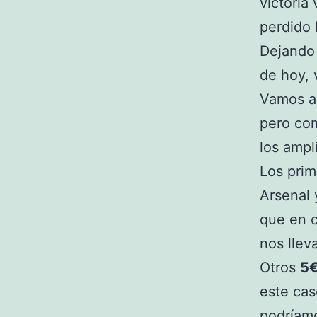
victoria
perdido 
Dejando 
de hoy, 
Vamos a 
pero com
los ampl
Los pri
Arsenal 
que en 
nos llev
Otros
5
este cas
podríam