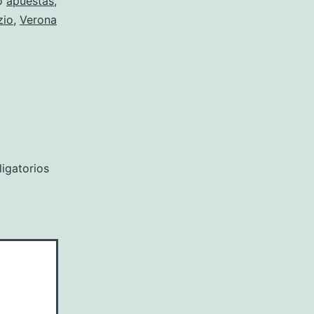
o
apuestas
,
zio
,
Verona
igatorios