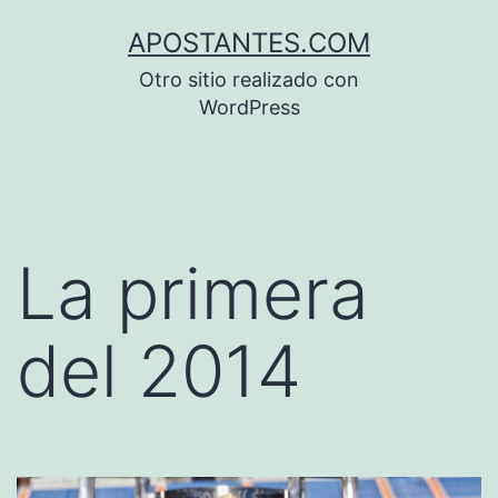
Saltar
APOSTANTES.COM
al
Otro sitio realizado con
contenido
WordPress
La primera
del 2014