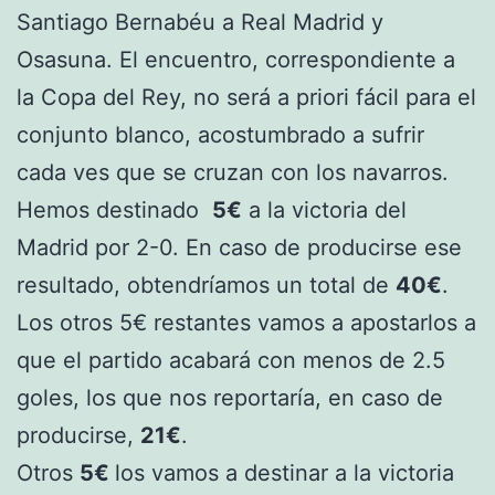
Santiago Bernabéu a Real Madrid y
Osasuna. El encuentro, correspondiente a
la Copa del Rey, no será a priori fácil para el
conjunto blanco, acostumbrado a sufrir
cada ves que se cruzan con los navarros.
Hemos destinado
5€
a la victoria del
Madrid por 2-0. En caso de producirse ese
resultado, obtendríamos un total de
40€
.
Los otros 5€ restantes vamos a apostarlos a
que el partido acabará con menos de 2.5
goles, los que nos reportaría, en caso de
producirse,
21€
.
Otros
5€
los vamos a destinar a la victoria