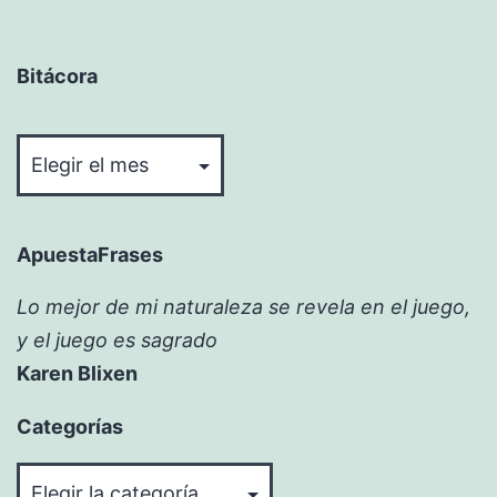
Bitácora
Bitácora
ApuestaFrases
Lo mejor de mi naturaleza se revela en el juego,
y el juego es sagrado
Karen Blixen
Categorías
Categorías