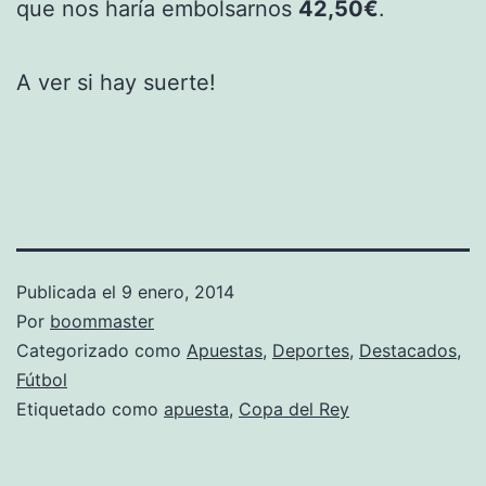
que nos haría embolsarnos
42,50€
.
A ver si hay suerte!
Publicada el
9 enero, 2014
Por
boommaster
Categorizado como
Apuestas
,
Deportes
,
Destacados
,
Fútbol
Etiquetado como
apuesta
,
Copa del Rey