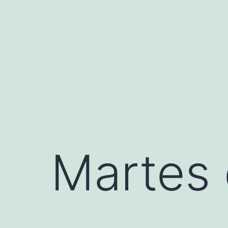
Saltar
al
contenido
Martes 