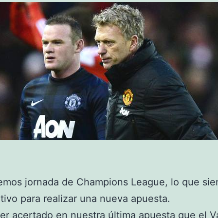
emos jornada de Champions League, lo que sie
tivo para realizar una nueva apuesta.
er acertado en nuestra última apuesta que el V