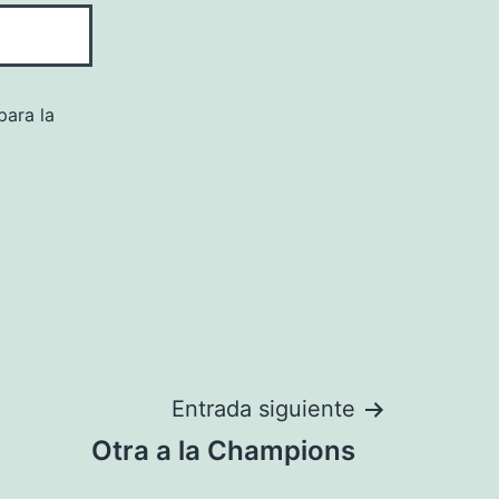
para la
Entrada siguiente
Otra a la Champions