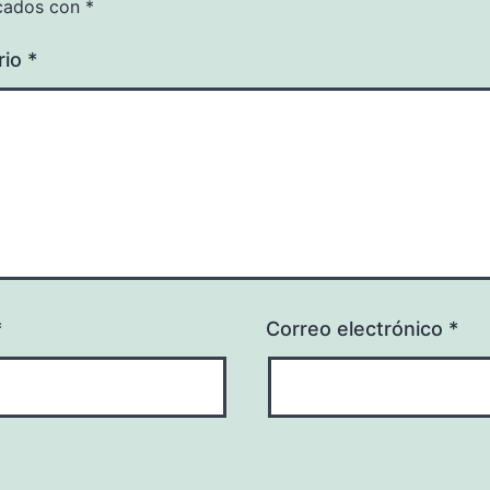
cados con
*
rio
*
*
Correo electrónico
*