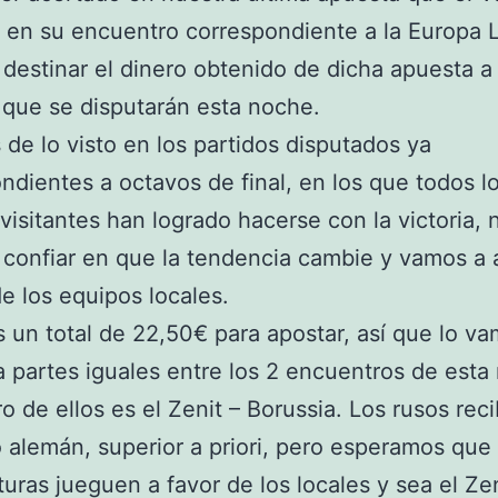
 en su encuentro correspondiente a la Europa 
destinar el dinero obtenido de dicha apuesta a 
 que se disputarán esta noche.
de lo visto en los partidos disputados ya
ndientes a octavos de final, en los que todos l
visitantes han logrado hacerse con la victoria, 
confiar en que la tendencia cambie y vamos a 
de los equipos locales.
un total de 22,50€ para apostar, así que lo va
 a partes iguales entre los 2 encuentros de esta
ro de ellos es el Zenit – Borussia. Los rusos rec
 alemán, superior a priori, pero esperamos que 
uras jueguen a favor de los locales y sea el Ze