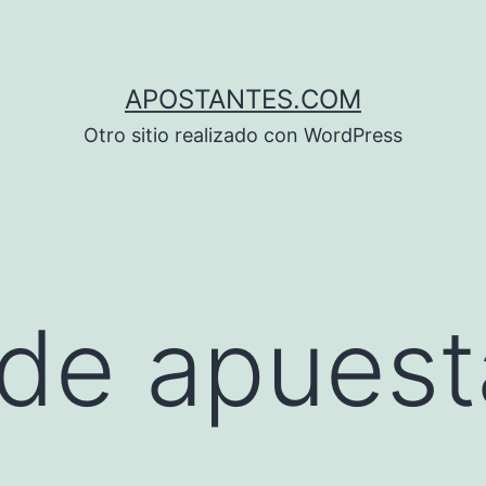
APOSTANTES.COM
Otro sitio realizado con WordPress
de apuest