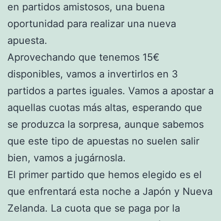
en partidos amistosos, una buena
oportunidad para realizar una nueva
apuesta.
Aprovechando que tenemos 15€
disponibles, vamos a invertirlos en 3
partidos a partes iguales. Vamos a apostar a
aquellas cuotas más altas, esperando que
se produzca la sorpresa, aunque sabemos
que este tipo de apuestas no suelen salir
bien, vamos a jugárnosla.
El primer partido que hemos elegido es el
que enfrentará esta noche a Japón y Nueva
Zelanda. La cuota que se paga por la