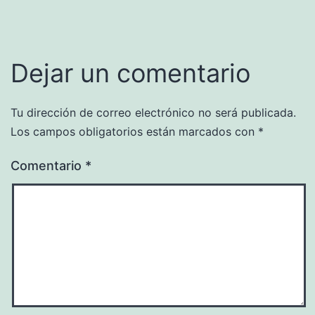
Dejar un comentario
Tu dirección de correo electrónico no será publicada.
Los campos obligatorios están marcados con
*
Comentario
*