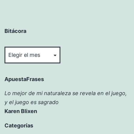
Bitácora
Bitácora
ApuestaFrases
Lo mejor de mi naturaleza se revela en el juego,
y el juego es sagrado
Karen Blixen
Categorías