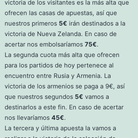
victoria de los visitantes es la más alta que
ofrecen las casas de apuestas, así que
nuestros primeros
5€
irán destinados a la
victoria de Nueva Zelanda. En caso de
acertar nos embolsaríamos
75€
.
La segunda cuota más alta que ofrecen
para los partidos de hoy pertenece al
encuentro entre Rusia y Armenia. La
victoria de los armenios se paga a 9€, así
que nuestros segundos
5€
vamos a
destinarlos a este fin. En caso de acertar
nos llevaríamos
45€
.
La tercera y última apuesta la vamos a