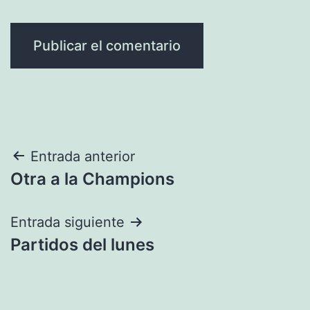
Navegación
Entrada anterior
Otra a la Champions
de
entradas
Entrada siguiente
Partidos del lunes