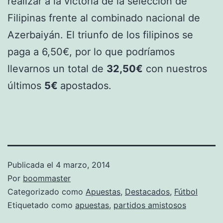
realizar a la victoria de la selección de
Filipinas frente al combinado nacional de
Azerbaiyán. El triunfo de los filipinos se
paga a 6,50€, por lo que podríamos
llevarnos un total de
32,50€
con nuestros
últimos
5€
apostados.
Publicada el
4 marzo, 2014
Por
boommaster
Categorizado como
Apuestas
,
Destacados
,
Fútbol
Etiquetado como
apuestas
,
partidos amistosos