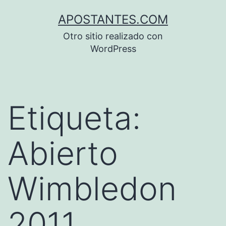
Saltar
APOSTANTES.COM
al
Otro sitio realizado con
contenido
WordPress
Etiqueta:
Abierto
Wimbledon
2011