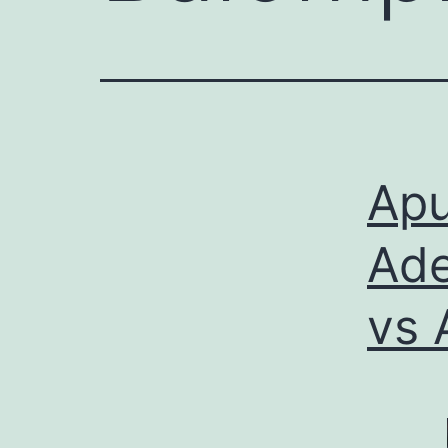
Apu
Ade
vs 