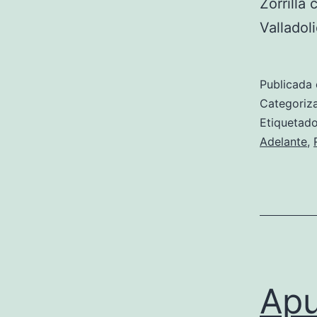
Zorrilla
Valladol
Publicada 
Categori
Etiqueta
Adelante
,
Apu