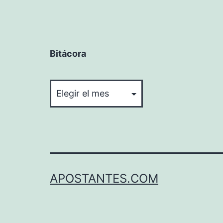
Bitácora
Bitácora
APOSTANTES.COM