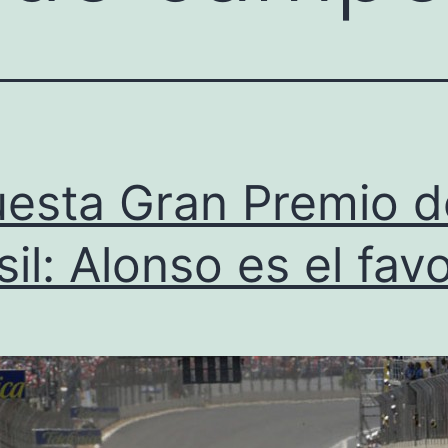
esta Gran Premio d
sil: Alonso es el favo