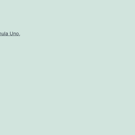
mula Uno
,