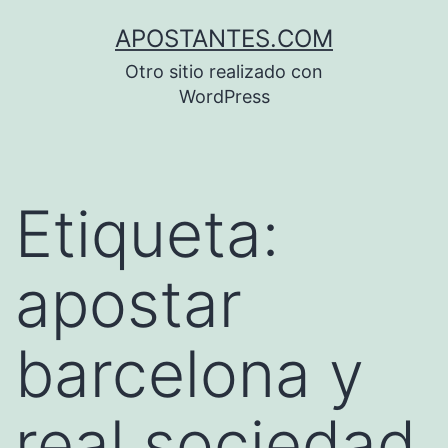
Saltar
APOSTANTES.COM
al
Otro sitio realizado con
contenido
WordPress
Etiqueta:
apostar
barcelona y
real sociedad