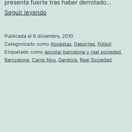
presenta fuerte tras haber derrotado…
Apuestas:
Seguir leyendo
Barcelona
Vs
Publicada el
6 diciembre, 2010
Real
Categorizado como
Apuestas
,
Deportes
,
Fútbol
Sociedad
Etiquetado como
apostar barcelona y real sociedad
,
Barccelona
,
Camp Nou
,
Gardiola
,
Real Sociedad