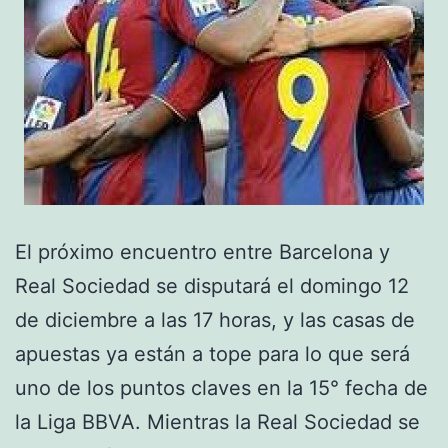
El próximo encuentro entre Barcelona y
Real Sociedad se disputará el domingo 12
de diciembre a las 17 horas, y las casas de
apuestas ya están a tope para lo que será
uno de los puntos claves en la 15° fecha de
la Liga BBVA. Mientras la Real Sociedad se