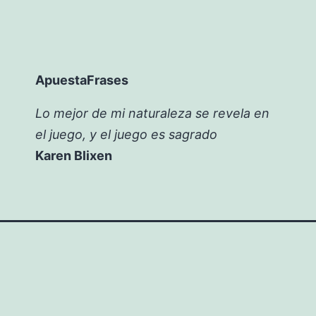
ApuestaFrases
Lo mejor de mi naturaleza se revela en
el juego, y el juego es sagrado
Karen Blixen