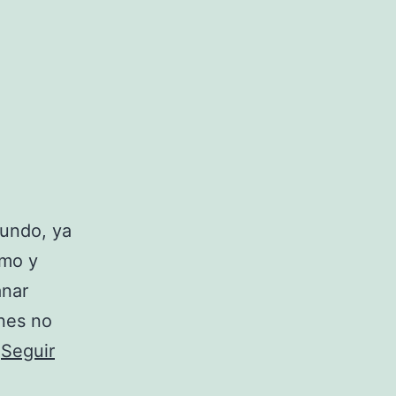
mundo, ya
smo y
anar
enes no
…
Seguir