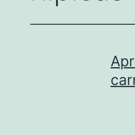
Apr
car