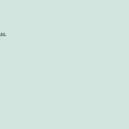
cas
,