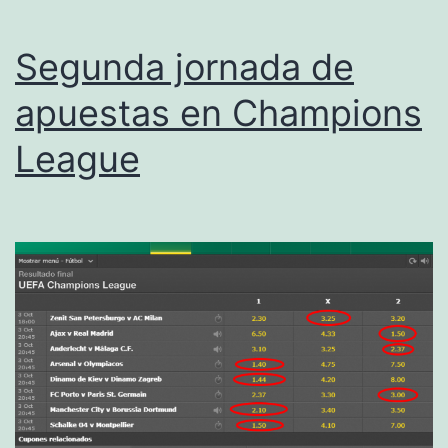
Segunda jornada de
apuestas en Champions
League