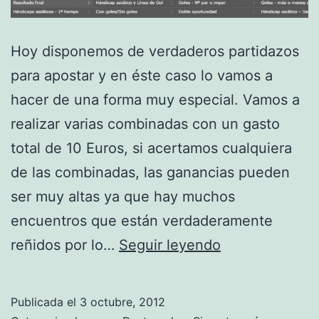
Hoy disponemos de verdaderos partidazos
para apostar y en éste caso lo vamos a
hacer de una forma muy especial. Vamos a
realizar varias combinadas con un gasto
total de 10 Euros, si acertamos cualquiera
de las combinadas, las ganancias pueden
ser muy altas ya que hay muchos
encuentros que están verdaderamente
Segunda
reñidos por lo…
Seguir leyendo
jornada
de
Publicada el
3 octubre, 2012
apuestas