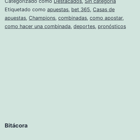
Categorizado como
Destacados
,
Sin categoría
en
Etiquetado como
apuestas
,
bet 365
,
Casas de
apuestas
,
Champions
,
combinadas
,
como apostar
,
Champions
como hacer una combinada
,
deportes
,
pronósticos
League
Bitácora
Bitácora