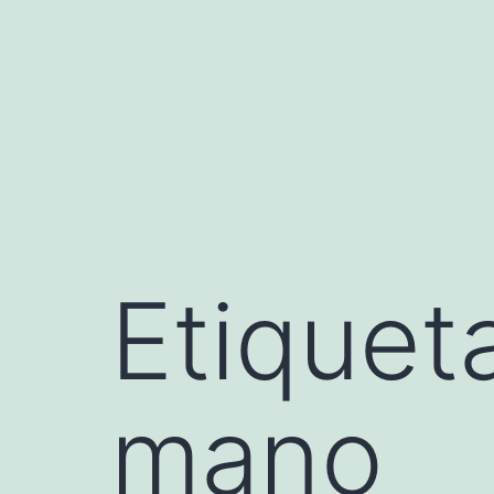
Saltar
al
contenido
Etiquet
mano