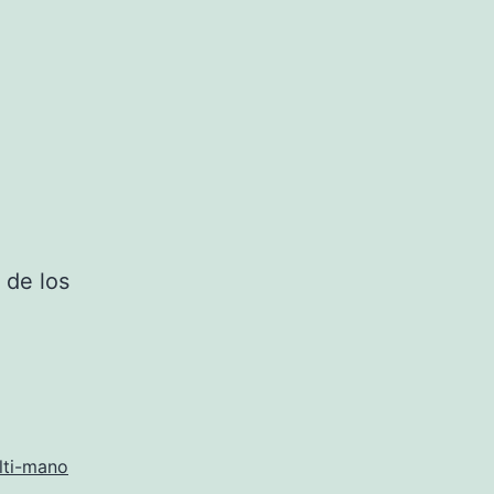
 de los
lti-mano