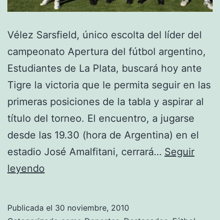
Vélez Sarsfield, único escolta del líder del
campeonato Apertura del fútbol argentino,
Estudiantes de La Plata, buscará hoy ante
Tigre la victoria que le permita seguir en las
primeras posiciones de la tabla y aspirar al
título del torneo. El encuentro, a jugarse
desde las 19.30 (hora de Argentina) en el
estadio José Amalfitani, cerrará…
Seguir
Apuestas
leyendo
fútbol
Argentino
Publicada el
30 noviembre, 2010