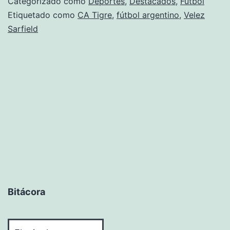
Categorizado como
Deportes
,
Destacados
,
Fútbol
Etiquetado como
CA Tigre
,
fútbol argentino
,
Velez
Sarfield
Bitácora
Bitácora