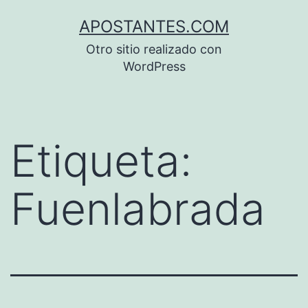
Saltar
APOSTANTES.COM
al
Otro sitio realizado con
contenido
WordPress
Etiqueta:
Fuenlabrada