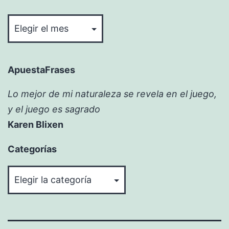
Bitácora
ApuestaFrases
Lo mejor de mi naturaleza se revela en el juego,
y el juego es sagrado
Karen Blixen
Categorías
Categorías