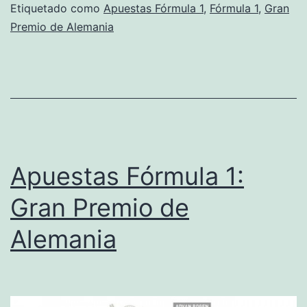
Etiquetado como
Apuestas Fórmula 1
,
Fórmula 1
,
Gran
Premio de Alemania
Apuestas Fórmula 1:
Gran Premio de
Alemania