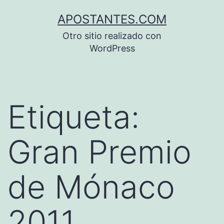
Saltar
APOSTANTES.COM
al
Otro sitio realizado con
contenido
WordPress
Etiqueta:
Gran Premio
de Mónaco
2011