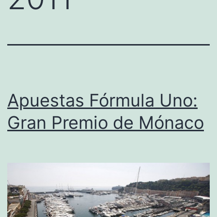
Apuestas Fórmula Uno:
Gran Premio de Mónaco