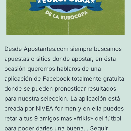
Desde Apostantes.com siempre buscamos
apuestas o sitios donde apostar, en ésta
ocasión queremos hablaros de una
aplicación de Facebook totalmente gratuita
donde se pueden pronosticar resultados
para nuestra selección. La aplicación está
creada por NIVEA for men y en ella puedes
retar a tus 9 amigos mas «frikis» del fútbol
para poder darles una buena…
Seguir