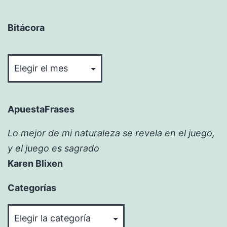
Bitácora
Bitácora
ApuestaFrases
Lo mejor de mi naturaleza se revela en el juego,
y el juego es sagrado
Karen Blixen
Categorías
Categorías