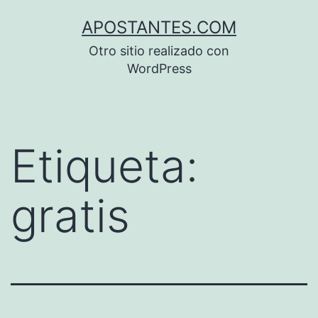
Saltar
APOSTANTES.COM
al
Otro sitio realizado con
contenido
WordPress
Etiqueta:
gratis