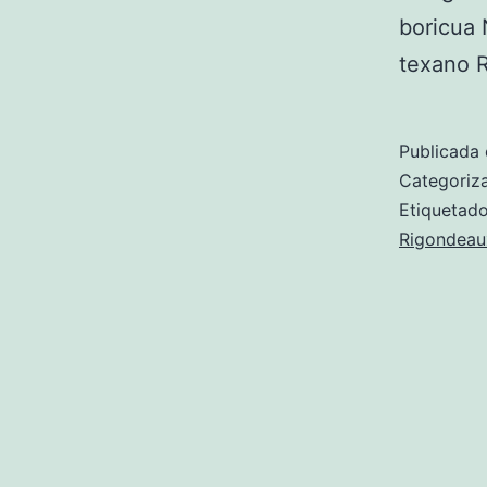
boricua 
texano R
Publicada 
Categori
Etiqueta
Rigondeau