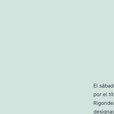
El sábad
por el t
Rigondea
designad