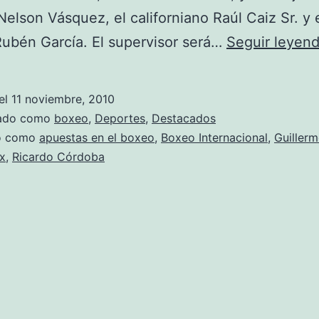
Nelson Vásquez, el californiano Raúl Caiz Sr. y 
ubén García. El supervisor será…
Seguir leyen
el
11 noviembre, 2010
zado como
boxeo
,
Deportes
,
Destacados
do como
apuestas en el boxeo
,
Boxeo Internacional
,
Guiller
x
,
Ricardo Córdoba