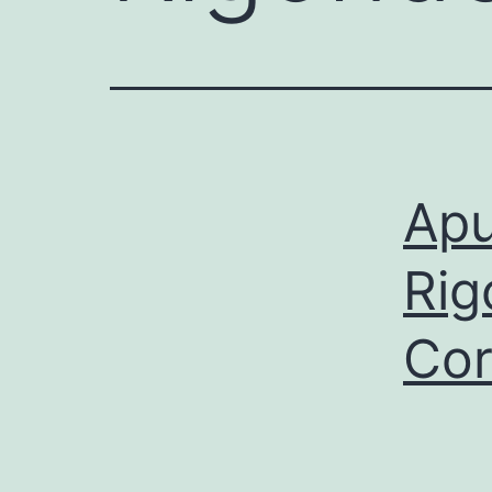
Apu
Rig
Co