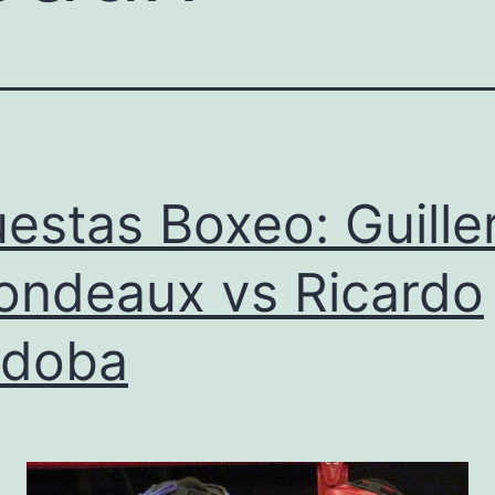
estas Boxeo: Guill
ondeaux vs Ricardo
rdoba