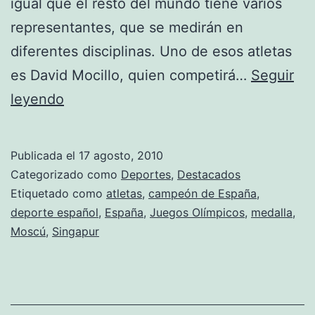
igual que el resto del mundo tiene varios
representantes, que se medirán en
diferentes disciplinas. Uno de esos atletas
es David Mocillo, quien competirá…
Seguir
Los
leyendo
Juegos
Olímpicos
Publicada el
17 agosto, 2010
de
Categorizado como
Deportes
,
Destacados
la
Etiquetado como
atletas
,
campeón de España
,
deporte español
,
España
,
Juegos Olímpicos
,
medalla
,
Juventud,
Moscú
,
Singapur
una
apuesta
por
el