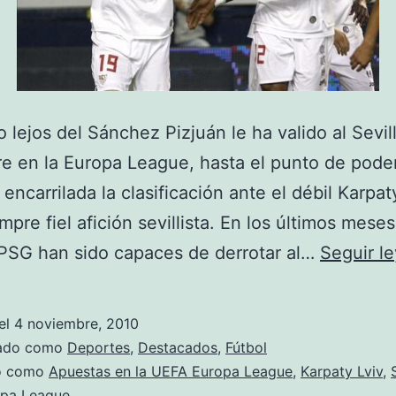
to lejos del Sánchez Pizjuán le ha valido al Sevil
re en la Europa League, hasta el punto de poder
encarrilada la clasificación ante el débil Karpaty
empre fiel afición sevillista. En los últimos mese
PSG han sido capaces de derrotar al…
Seguir l
el
4 noviembre, 2010
zado como
Deportes
,
Destacados
,
Fútbol
do como
Apuestas en la UEFA Europa League
,
Karpaty Lviv
,
pa League