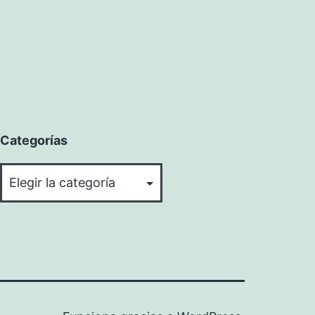
Categorías
Categorías