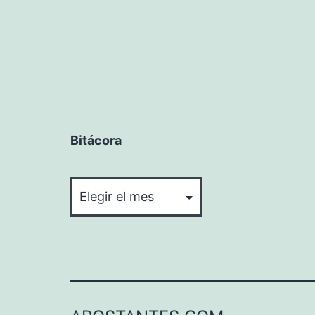
Bitácora
Bitácora