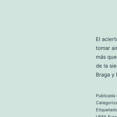
El acier
tomar ai
más que 
de la si
Braga y 
Publicada 
Categori
Etiqueta
UEFA Euro