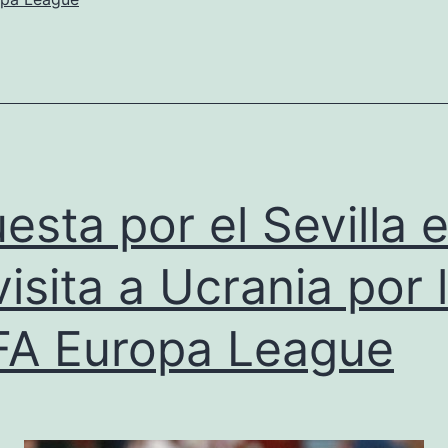
esta por el Sevilla 
visita a Ucrania por 
A Europa League