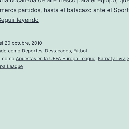
na bocanada de aire fresco para el equipo, qu
imeros partidos, hasta el batacazo ante el Spor
Apuesta
Seguir leyendo
por
el
el
20 octubre, 2010
Sevilla
zado como
Deportes
,
Destacados
,
Fútbol
en
do como
Apuestas en la UEFA Europa League
,
Karpaty Lviv
,
pa League
su
visita
a
Ucrania
por
la
UEFA