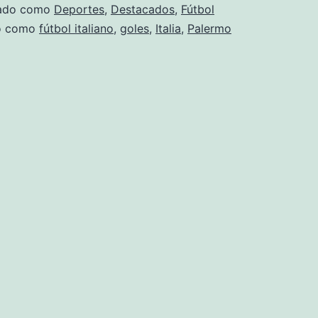
trick
zado como
Deportes
,
Destacados
,
Fútbol
en
do como
fútbol italiano
,
goles
,
Italia
,
Palermo
Palermo
–
Cagliari?