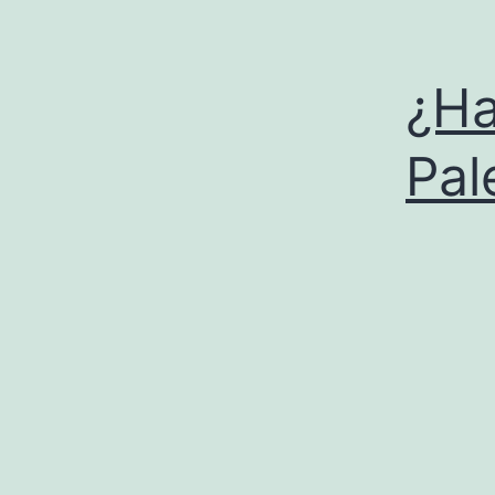
¿Ha
Pal