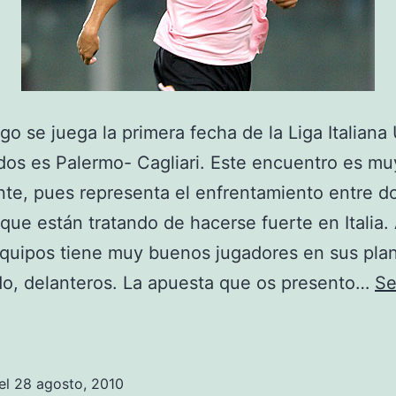
go se juega la primera fecha de la Liga Italiana
idos es Palermo- Cagliari. Este encuentro es mu
nte, pues representa el enfrentamiento entre d
que están tratando de hacerse fuerte en Italia
uipos tiene muy buenos jugadores en sus plant
o, delanteros. La apuesta que os presento…
Se
¿Habrá
un
hat-
el
28 agosto, 2010