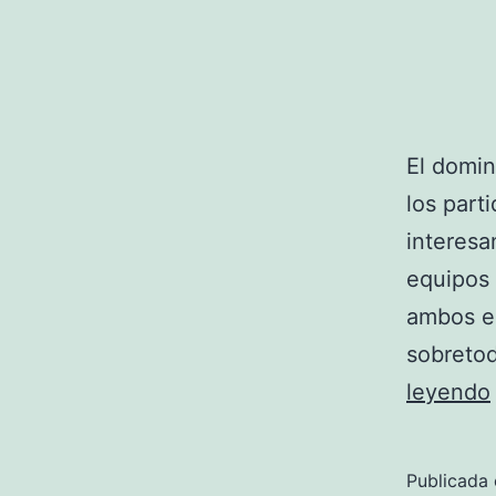
El domin
los part
interesa
equipos 
ambos eq
sobretod
leyendo
Publicada 