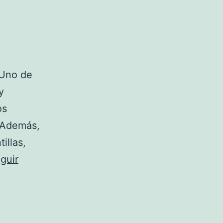
 Uno de
y
os
. Además,
illas,
guir