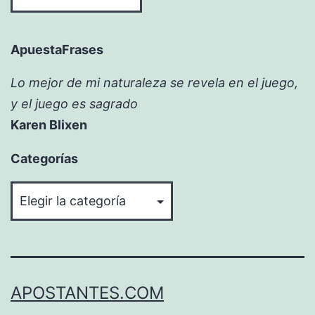
ApuestaFrases
Lo mejor de mi naturaleza se revela en el juego,
y el juego es sagrado
Karen Blixen
Categorías
Categorías
APOSTANTES.COM