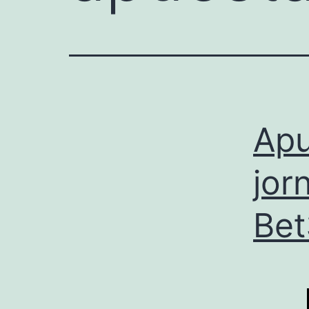
Apu
jor
Be