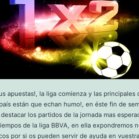
s apuestas!, la liga comienza y las principales
país están que echan humo!, en éste fin de se
destacar los partidos de la jornada mas espera
tiempos de la liga BBVA, en ella expondremos n
cos por si os pueden servir de ayuda en vuestr