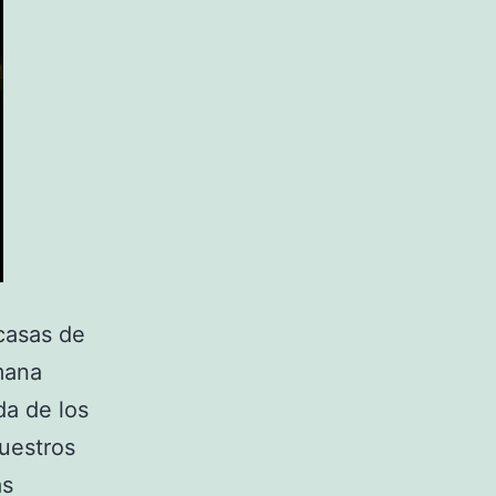
 casas de
mana
da de los
uestros
as