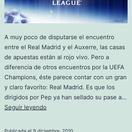
A muy poco de disputarse el encuentro
entre el Real Madrid y el Auxerre, las casas
de apuestas están al rojo vivo. Pero a
diferencia de otros encuentros por la UEFA
Champions, éste parece contar con un gran
y claro favorito: Real Madrid. Es que los
dirigidos por Pep ya han sellado su pase a…
UEFA
Seguir leyendo
Champions:
Real
Publicada el
9 diciembre, 2010