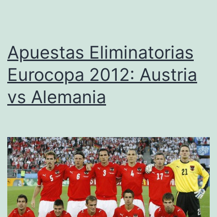
Apuestas Eliminatorias
Eurocopa 2012: Austria
vs Alemania