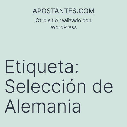
Saltar
APOSTANTES.COM
al
Otro sitio realizado con
contenido
WordPress
Etiqueta:
Selección de
Alemania