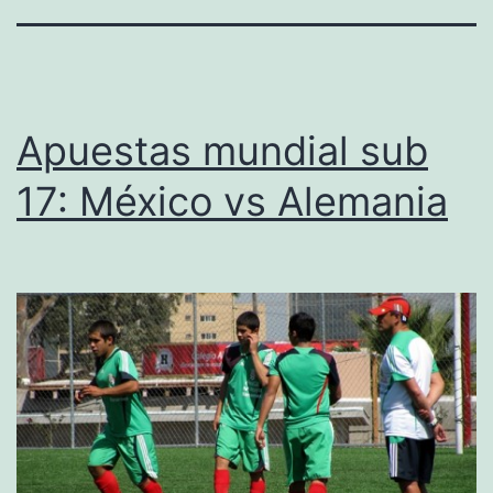
Apuestas mundial sub
17: México vs Alemania