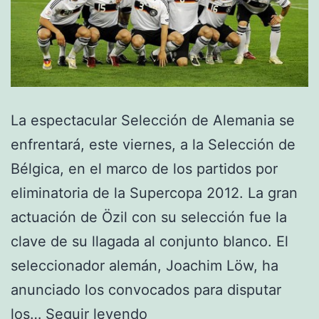
La espectacular Selección de Alemania se
enfrentará, este viernes, a la Selección de
Bélgica, en el marco de los partidos por
eliminatoria de la Supercopa 2012. La gran
actuación de Özil con su selección fue la
clave de su llagada al conjunto blanco. El
seleccionador alemán, Joachim Löw, ha
anunciado los convocados para disputar
Alemania
los…
Seguir leyendo