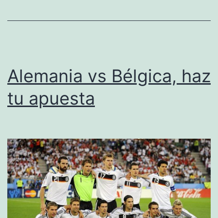
Alemania vs Bélgica, haz
tu apuesta