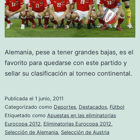
Alemania, pese a tener grandes bajas, es el
favorito para quedarse con este partido y
sellar su clasificación al torneo continental.
Publicada el
1 junio, 2011
Categorizado como
Deportes
,
Destacados
,
Fútbol
Etiquetado como
Apuestas en las eliminatorias
Eurocopa 2012
,
Eliminatorias Eurocopa 2012
,
Selección de Alemania
,
Selección de Austria