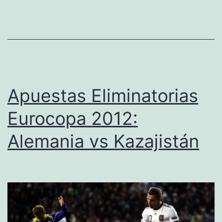
Apuestas Eliminatorias
Eurocopa 2012:
Alemania vs Kazajistán