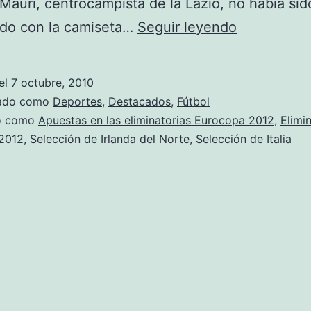
Mauri, centrocampista de la Lazio, no había sid
Apuesta
do con la camiseta…
Seguir leyendo
Eliminatori
Eurocopa
el
7 octubre, 2010
2012:
zado como
Deportes
,
Destacados
,
Fútbol
Irlanda
do como
Apuestas en las eliminatorias Eurocopa 2012
,
Elimi
2012
,
Selección de Irlanda del Norte
,
Selección de Italia
del
Norte
vs
Italia