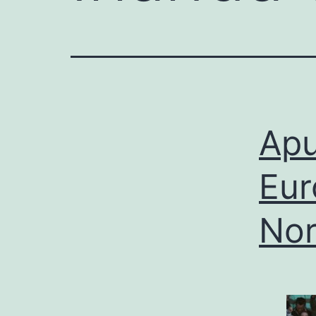
Apu
Eur
Nor