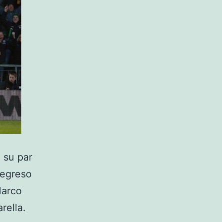
a su par
 regreso
Marco
rella.