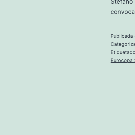
Stefano 
convoca
Publicada 
Categori
Etiqueta
Eurocopa 